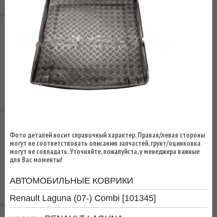
ВЫ
ЭКОНОМИТЕ
НА
ДОСТАВКЕ!
Фото деталей носит справочный характер. Правая/левая стороны
могут не соответствовать описанию запчастей, грунт/оцинковка
могут не совпадать. Уточняйте, пожалуйста, у менеджера важные
для Вас моменты!
АВТОМОБИЛЬНЫЕ КОВРИКИ
Renault Laguna (07-) Combi [101345]