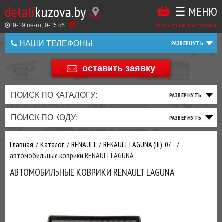
detali
kuzova.by
☰ МЕНЮ
Купить
ТАКЖЕ
ВЫ
заказы online: круглосуточно
в
9-19 пн-пт, 9-15 cб
МОЖЕТЕ
НАШИ ТЕЛЕФОНЫ
1
У
клик
Оставить
НАС
оставить заявку
+375 44 586 05 44
отзыв
ЗАКАЗАТЬ
+375 25 925 8 123
ПОИСК ПО КАТАЛОГУ:
ТО
ТОРМОЗНАЯ
ПОДВЕСКА
ТРАНСМИССИЯ
ДВИГАТЕЛЬ
ЭЛЕКТРИКА
+375
Беларусь
ПОИСК ПО КОДУ:
И
СИСТЕМА
И
И
И
И
+375
ФИЛЬТРА
РУЛЕВОЕ
ПРИВОД
ВЫХЛОП
ОСВЕЩЕНИЕ
Оценить
Главная
Каталог
RENAULT
RENAULT LAGUNA (III), 07 -
товар
ДОБАВИВ
автомобильные коврики RENAULT LAGUNA
РАСХОДНИКИ
,
АВТОМОБИЛЬНЫЕ КОВРИКИ RENAULT LAGUNA
МАСЛА
И ДРУГИЕ
ЗАПЧАСТИ К
ЗАКАЗУ ЧЕРЕЗ
МЕНЕДЖЕРА