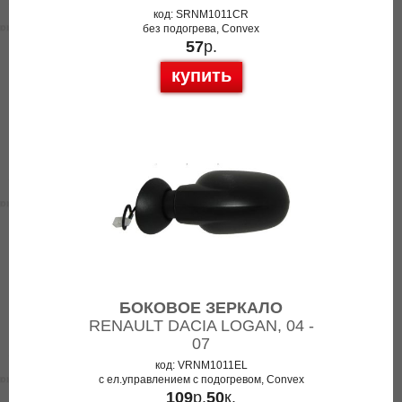
код: SRNM1011CR
без подогрева, Convex
57
р.
купить
БОКОВОЕ ЗЕРКАЛО
RENAULT DACIA LOGAN, 04 -
07
код: VRNM1011EL
с ел.управлением с подогревом, Convex
109
р.
50
к.