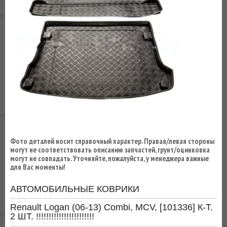
ВЫ
ЭКОНОМИТЕ
НА
ДОСТАВКЕ!
Фото деталей носит справочный характер. Правая/левая стороны
могут не соответствовать описанию запчастей, грунт/оцинковка
могут не совпадать. Уточняйте, пожалуйста, у менеджера важные
для Вас моменты!
АВТОМОБИЛЬНЫЕ КОВРИКИ
Renault Logan (06-13) Combi, MCV, [101336] К-Т.
2 ШТ. !!!!!!!!!!!!!!!!!!!!!!!