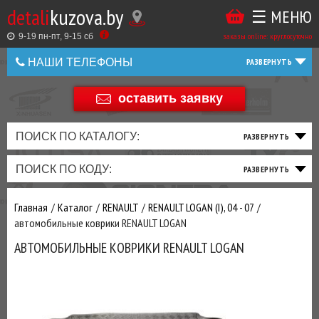
detali
kuzova.by
☰ МЕНЮ
Купить
ТАКЖЕ
ВЫ
заказы online: круглосуточно
в
9-19 пн-пт, 9-15 cб
МОЖЕТЕ
НАШИ ТЕЛЕФОНЫ
1
У
клик
Оставить
НАС
оставить заявку
+375 44 586 05 44
отзыв
ЗАКАЗАТЬ
+375 25 925 8 123
ПОИСК ПО КАТАЛОГУ:
ТО
ТОРМОЗНАЯ
ПОДВЕСКА
ТРАНСМИССИЯ
ДВИГАТЕЛЬ
ЭЛЕКТРИКА
+375
Беларусь
ПОИСК ПО КОДУ:
И
СИСТЕМА
И
И
И
И
+375
ФИЛЬТРА
РУЛЕВОЕ
ПРИВОД
ВЫХЛОП
ОСВЕЩЕНИЕ
Оценить
Главная
Каталог
RENAULT
RENAULT LOGAN (I), 04 - 07
товар
ДОБАВИВ
автомобильные коврики RENAULT LOGAN
РАСХОДНИКИ
,
АВТОМОБИЛЬНЫЕ КОВРИКИ RENAULT LOGAN
МАСЛА
И ДРУГИЕ
ЗАПЧАСТИ К
ЗАКАЗУ ЧЕРЕЗ
МЕНЕДЖЕРА