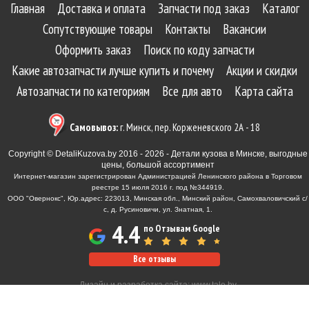
Главная
Доставка и оплата
Запчасти под заказ
Каталог
Сопутствующие товары
Контакты
Вакансии
Оформить заказ
Поиск по коду запчасти
Какие автозапчасти лучше купить и почему
Акции и скидки
Автозапчасти по категориям
Все для авто
Карта сайта
Самовывоз:
г. Минск, пер. Корженевского 2А - 18
Copyright © DetaliKuzova.by 2016 - 2026 - Детали кузова в Минске, выгодные
цены, большой ассортимент
Интернет-магазин зарегистрирован Администрацией Ленинского района в Торговом
реестре 15 июля 2016 г. под №344919.
ООО "Овернокс", Юр.адрес: 223013, Минская обл., Минский район, Самохваловичский с/
с, д. Русиновичи, ул. Знатная, 1.
4.4
по Отзывам Google
Все отзывы
Дизайн и разработка сайта:
www.tale.by