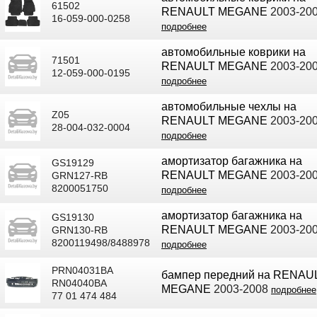
61502
RENAULT MEGANE
2003-20
16-059-000-0258
подробнее
автомобильные коврики на
71501
RENAULT MEGANE
2003-20
12-059-000-0195
подробнее
автомобильные чехлы на
Z05
RENAULT MEGANE
2003-20
28-004-032-0004
подробнее
амортизатор багажника на
GS19129
RENAULT MEGANE
2003-20
GRN127-RB
8200051750
подробнее
амортизатор багажника на
GS19130
RENAULT MEGANE
2003-20
GRN130-RB
8200119498/8488978
подробнее
PRN04031BA
бампер передний на RENAU
RN04040BA
MEGANE
2003-2008
подробнее
77 01 474 484