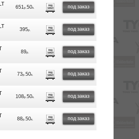
LT
под заказ
651
50
р.
к.
LT
под заказ
395
р.
T
под заказ
89
р.
T
под заказ
73
50
р.
к.
T
под заказ
108
50
р.
к.
T
под заказ
88
50
р.
к.