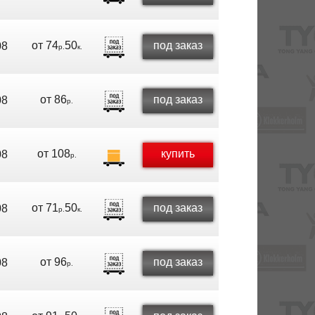
от
74
50
под заказ
08
р.
к.
от
86
под заказ
08
р.
от
108
купить
08
р.
от
71
50
под заказ
08
р.
к.
от
96
под заказ
08
р.