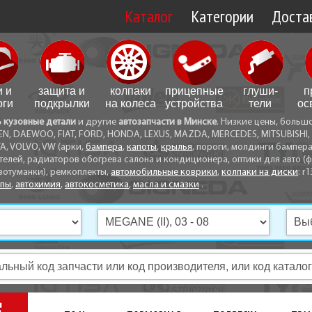
Каталог
Категории
Достав
Доставк
Доставк
и и
защита и
колпаки
прицепные
глуши­
п
Самовы
оги
подкрылки
на колеса
устройства
тели
ос
ь кузовные детали
и другие
автозапчасти в Минске
. Низкие цены, больш
Способ
EN, DAEWOO, FIAT, FORD, HONDA, LEXUS, MAZDA, MERCEDES, MITSUBISHI, 
A, VOLVO, VW (арки,
бампера
,
капоты
,
крылья
, пороги, молдинги бампер
телей, радиаторов обогрева салона и кондиционера, оптики для авто (фа
вотуманки), ремкоплекты,
автомобильные коврики
,
колпаки на диски
: r1
опы
,
автохимия
,
автокосметика
,
масла и смазки
.