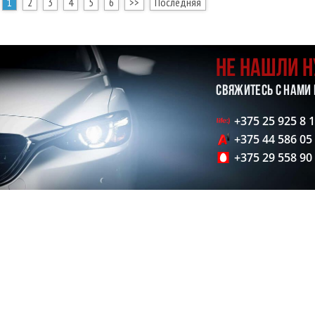
1
2
3
4
5
6
>>
Последняя
НЕ НАШЛИ 
СВЯЖИТЕСЬ С НАМИ
+375 25 925 8 
+375 44 586 05
+375 29 558 90