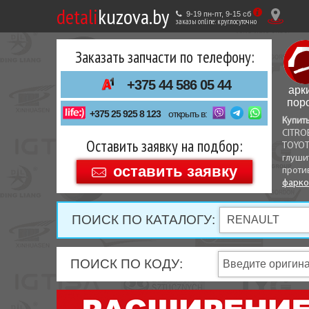
detali
kuzova.by
Купить
9-19 пн-пт, 9-15 cб
ТАКЖЕ
заказы online: круглосуточно
в
ВЫ
Заказать запчасти по телефону:
1
МОЖЕТЕ
клик
+375 44 586 05 44
арк
пор
У
+375 25 925 8 123
открыть в:
Купит
CITRO
НАС
Оставить заявку на подбор:
TOYOT
+375
глуши
Беларусь
ЗАКАЗАТЬ
оставить заявку
проти
+375
фарк
ПОИСК ПО КАТАЛОГУ:
АВИВ
ХОДНИКИ
,
ПОИСК ПО КОДУ:
ЛА
И
ГИЕ
ЧАСТИ К