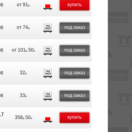
от
91
купить
08
р.
от
74
под заказ
08
р.
от
101
50
под заказ
08
р.
к.
32
под заказ
08
р.
33
под заказ
08
р.
LT
купить
358
50
р.
к.