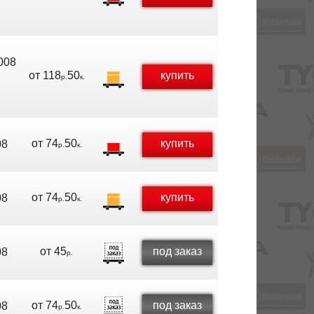
008
от
118
50
купить
р.
к.
от
74
50
купить
08
р.
к.
от
74
50
купить
08
р.
к.
от
45
под заказ
08
р.
от
74
50
под заказ
08
р.
к.