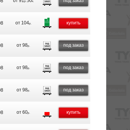
от
91
50
под заказ
08
р.
к.
от
104
купить
08
р.
от
98
под заказ
08
р.
от
98
под заказ
08
р.
от
98
под заказ
08
р.
от
60
купить
08
р.