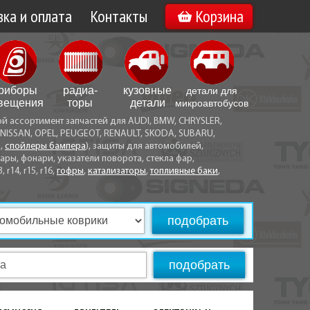
ка и оплата
Контакты
Корзина
а по Минску
Вакансии
а по Беларуси
риборы
радиа­
кузовные
детали для
воз
вещения
торы
детали
микро­автобусов
ой ассортимент запчастей для AUDI, BMW, CHRYSLER,
ы оплаты
NISSAN, OPEL, PEUGEOT, RENAULT, SKODA, SUBARU,
а,
спойлеры бампера
), защиты для автомобилей,
ры, фонари, указатели поворота, стекла фар,
3, r14, r15, r16,
гофры
,
катализаторы
,
топливные баки
,