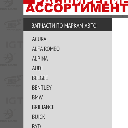
АЗУ
ЕЗ
ЕДЖЕРА
ЗАПЧАСТИ ПО МАРКАМ АВТО
ОМИТЕ
ACURA
ВКЕ!
ALFA ROMEO
ALPINA
AUDI
BELGEE
BENTLEY
BMW
BRILIANCE
BUICK
BYD