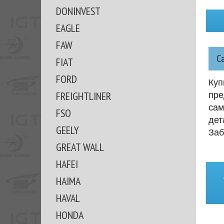
DONINVEST
EAGLE
FAW
С
FIAT
FORD
Куп
FREIGHTLINER
пре
сам
FSO
дет
GEELY
Заб
GREAT WALL
HAFEI
HAIMA
HAVAL
HONDA