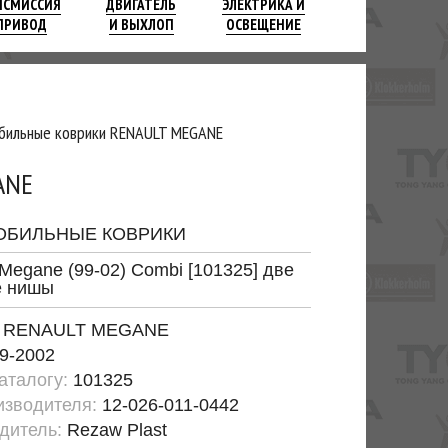
НСМИССИЯ
ДВИГАТЕЛЬ
ЭЛЕКТРИКА И
ПРИВОД
И ВЫХЛОП
ОСВЕЩЕНИЕ
бильные коврики RENAULT MEGANE
ANE
ОБИЛЬНЫЕ КОВРИКИ
 Megane (99-02) Combi [101325] две
е нишы
:
RENAULT MEGANE
9-2002
каталогу:
101325
изводителя:
12-026-011-0442
дитель:
Rezaw Plast