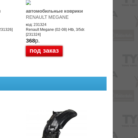
и
автомобильные коврики
RENAULT MEGANE
код: 231324
231326]
Renault Megane (02-08) Htb, 3/5dr.
[231324]
368
р.
под заказ