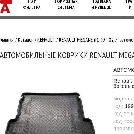
ТО И
ТОРМОЗНАЯ
ПОДВЕСКА
ТРА
ФИЛЬТРА
СИСТЕМА
И РУЛЕВОЕ
И 
Главная
Каталог
RENAULT
RENAULT MEGANE (I), 99 - 02
автомо
АВТОМОБИЛЬНЫЕ КОВРИКИ RENAULT MEG
АВТОМ
Renault
боковы
модель
год:
199
код по 
код про
произво