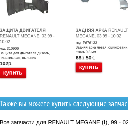
ЗАЩИТА ДВИГАТЕЛЯ
ЗАДНЯЯ АРКА
RENAUL
RENAULT MEGANE, 03.99 -
MEGANE, 03.99 - 10.02
10.02
код: P676133
Задняя арка левая, оцинкованн
код: 310906
сталь 0.8 мм
Защита для двигателя дизель,
68
р.
50
к.
пластиковая, пыльник
102
р.
купить
купить
Также вы можете купить следующие запчас
Все запчасти для RENAULT MEGANE (I), 99 - 0