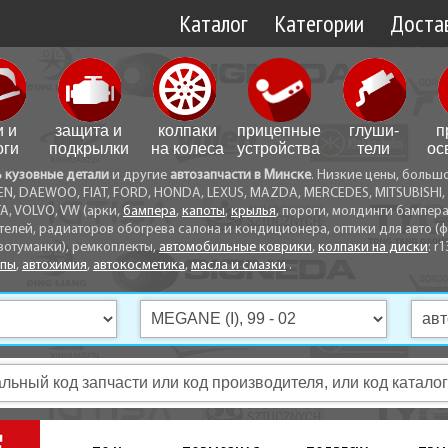
Каталог
Категории
Достав
Доставк
Доставк
и и
защита и
колпаки
прицепные
глуши­
п
Самовы
оги
подкрылки
на колеса
устройства
тели
ос
ь кузовные детали
и другие
автозапчасти в Минске
. Низкие цены, больш
Способ
EN, DAEWOO, FIAT, FORD, HONDA, LEXUS, MAZDA, MERCEDES, MITSUBISHI, 
A, VOLVO, VW (арки,
бампера
,
капоты
,
крылья
, пороги, молдинги бампер
телей, радиаторов обогрева салона и кондиционера, оптики для авто (фа
вотуманки), ремкоплекты,
автомобильные коврики
,
колпаки на диски
: r1
опы
,
автохимия
,
автокосметика
,
масла и смазки
.