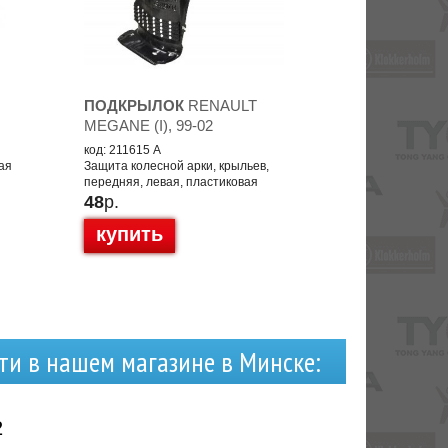
T
ПОДКРЫЛОК
RENAULT
MEGANE (I), 99-02
код: 211615 А
ая
Защита колесной арки, крыльев,
передняя, левая, пластиковая
48
р.
купить
ти в нашем магазине в Минске:
2