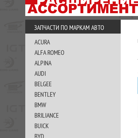
АЗУ
ЕЗ
ЕДЖЕРА
ЗАПЧАСТИ ПО МАРКАМ АВТО
ОМИТЕ
ACURA
ВКЕ!
ALFA ROMEO
ALPINA
AUDI
BELGEE
BENTLEY
BMW
BRILIANCE
BUICK
BYD