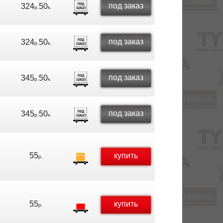
под заказ
324
50
р.
к.
под заказ
324
50
р.
к.
под заказ
345
50
р.
к.
под заказ
345
50
р.
к.
55
купить
р.
55
купить
р.