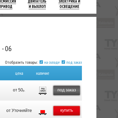
НСМИССИЯ
ДВИГАТЕЛЬ
ЭЛЕКТРИКА И
ПРИВОД
И ВЫХЛОП
ОСВЕЩЕНИЕ
 - 06
Отобразить товары:
на складе
под заказ
цена
наличие
от
50
под заказ
р.
купить
от
Уточняйте