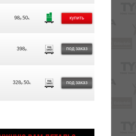
98
50
купить
р.
к.
под заказ
398
р.
328
50
под заказ
р.
к.