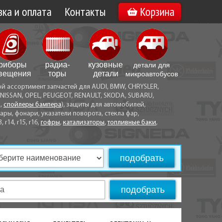
ка и оплата
Контакты
Корзина
а по Минску
Вакансии
а по Беларуси
риборы
радиа­
кузовные
детали для
воз
вещения
торы
детали
микро­автобусов
ой ассортимент запчастей для AUDI, BMW, CHRYSLER,
ы оплаты
NISSAN, OPEL, PEUGEOT, RENAULT, SKODA, SUBARU,
а,
спойлеры бампера
), защиты для автомобилей,
ры, фонари, указатели поворота, стекла фар,
3, r14, r15, r16,
гофры
,
катализаторы
,
топливные баки
,