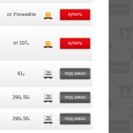
купить
от
Уточняйте
от
107
купить
р.
под заказ
61
р.
под заказ
290
50
р.
к.
под заказ
290
50
р.
к.