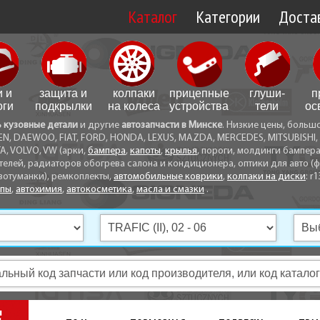
Каталог
Категории
Достав
Доставк
Доставк
и и
защита и
колпаки
прицепные
глуши­
п
Самовы
оги
подкрылки
на колеса
устройства
тели
ос
ь кузовные детали
и другие
автозапчасти в Минске
. Низкие цены, больш
Способ
EN, DAEWOO, FIAT, FORD, HONDA, LEXUS, MAZDA, MERCEDES, MITSUBISHI, 
A, VOLVO, VW (арки,
бампера
,
капоты
,
крылья
, пороги, молдинги бампер
телей, радиаторов обогрева салона и кондиционера, оптики для авто (фа
вотуманки), ремкоплекты,
автомобильные коврики
,
колпаки на диски
: r1
опы
,
автохимия
,
автокосметика
,
масла и смазки
.