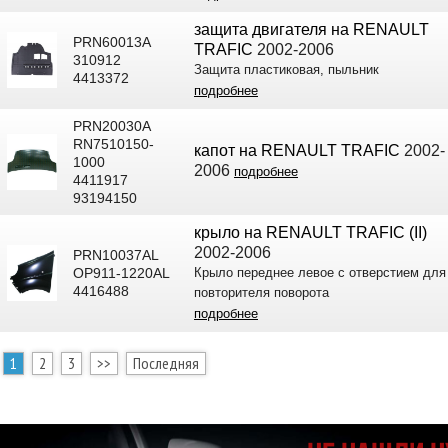
защита двигателя на RENAULT
PRN60013A
TRAFIC
2002-2006
310912
Защита пластиковая, пыльник
4413372
подробнее
PRN20030A
RN7510150-
капот на RENAULT TRAFIC
2002-
1000
2006
подробнее
4411917
93194150
крыло на RENAULT TRAFIC (II)
2002-2006
PRN10037AL
OP911-1220AL
Крыло переднее левое с отверстием для
4416488
повторителя поворота
подробнее
1
2
3
>>
Последняя