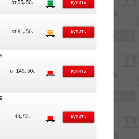
купить
от
55
50
р.
к.
от
91
50
купить
р.
к.
.9
от
149
50
купить
р.
к.
.9
48
50
купить
р.
к.