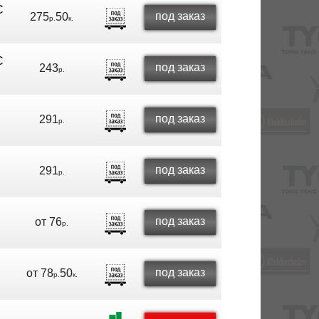
C
под заказ
275
50
р.
к.
C
под заказ
243
р.
под заказ
291
р.
под заказ
291
р.
под заказ
от
76
р.
под заказ
от
78
50
р.
к.