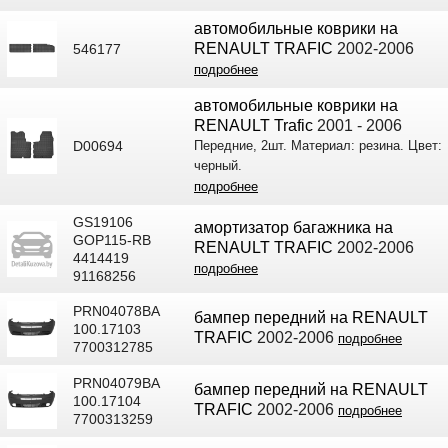
автомобильные коврики на
RENAULT TRAFIC
2002-2006
546177
подробнее
автомобильные коврики на
RENAULT Trafic
2001 - 2006
D00694
Передние, 2шт. Материал: резина. Цвет:
черный.
подробнее
GS19106
амортизатор багажника на
GOP115-RB
RENAULT TRAFIC
2002-2006
4414419
подробнее
91168256
PRN04078BA
бампер передний на RENAULT
100.17103
TRAFIC
2002-2006
подробнее
7700312785
PRN04079BA
бампер передний на RENAULT
100.17104
TRAFIC
2002-2006
подробнее
7700313259