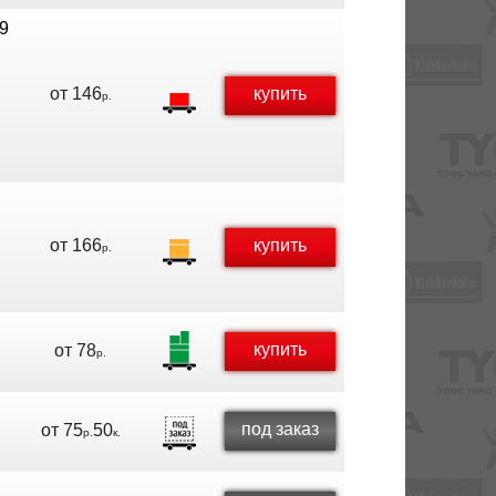
.9
от
146
купить
р.
от
166
купить
р.
купить
от
78
р.
под заказ
от
75
50
р.
к.