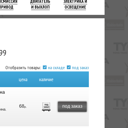
НСМИССИЯ
ДВИГАТЕЛЬ
ЭЛЕКТРИКА И
ПРИВОД
И ВЫХЛОП
ОСВЕЩЕНИЕ
 99
Отобразить товары:
на складе
под заказ
цена
наличие
на
68
под заказ
р.
ина.