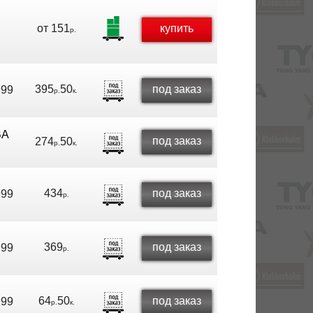
от
151
купить
р.
395
50
под заказ
999
р.
к.
BA
под заказ
274
50
р.
к.
434
под заказ
999
р.
369
под заказ
999
р.
64
50
под заказ
999
р.
к.