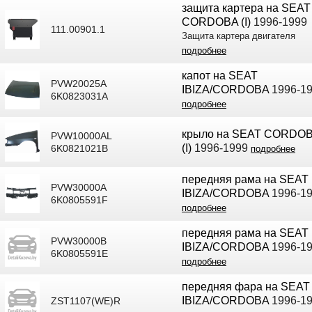
защита картера на SEAT
CORDOBA (I)
1996-1999
111.00901.1
Защита картера двигателя
подробнее
капот на SEAT
PVW20025A
IBIZA/CORDOBA
1996-1
6K0823031A
подробнее
крыло на SEAT CORDO
PVW10000AL
(I)
1996-1999
6K0821021B
подробнее
передняя рама на SEAT
PVW30000A
IBIZA/CORDOBA
1996-1
6K0805591F
подробнее
передняя рама на SEAT
PVW30000B
IBIZA/CORDOBA
1996-1
6K0805591E
подробнее
передняя фара на SEAT
IBIZA/CORDOBA
1996-1
ZST1107(WE)R