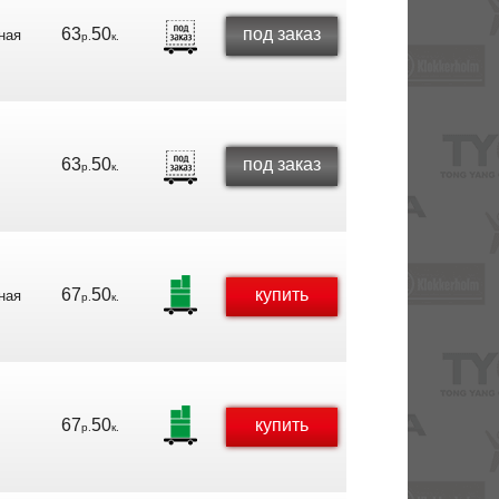
63
50
под заказ
ная
р.
к.
63
50
под заказ
р.
к.
67
50
купить
ная
р.
к.
67
50
купить
р.
к.