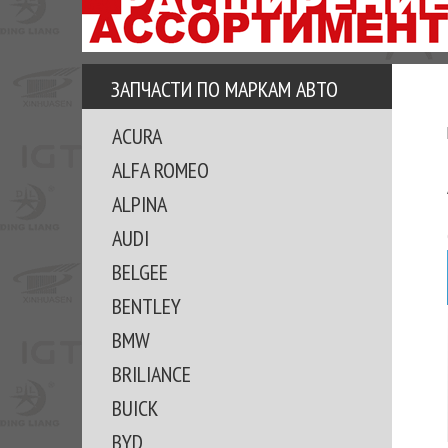
АЗУ
ЕЗ
ЕДЖЕРА
ЗАПЧАСТИ ПО МАРКАМ АВТО
ОМИТЕ
ACURA
ВКЕ!
ALFA ROMEO
ALPINA
AUDI
BELGEE
BENTLEY
BMW
BRILIANCE
BUICK
BYD