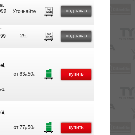
на
под заказ
999
Уточняйте
T
29
под заказ
999
р.
el,
от
83
50
купить
р.
к.
-1..
6i,
от
77
50
купить
р.
к.