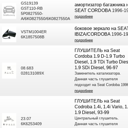
GS19139
амортизатор багажника 
GST110-RB
SEAT CORDOBA
1996-1
5P0827550-
подробнее
A/6K0827550/6K0827550A
боковое зеркало на SEA
VSTM1004ER
IBIZA/CORDOBA
1996-1
6K1857508B
подробнее
ГЛУШИТЕЛЬ на Seat
Cordoba 1.9 D-1.9 Turbo
Diesel, 1.9 TDi Turbo Dies
1.9 SDi Diesel, 96-97
08.683
028131089X
Заменитель катализатора.
Данная часть глушителя
подходит на Seat Cordoba 1996
подробнее
ГЛУШИТЕЛЬ на Seat
Codroba 1.4i, 1.4i Vario, 1.
1.9 Diesel, 93-99
Центральный глушитель.
23.07
6K6253409
Данная часть глушителя