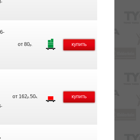
3-
6-
от
80
купить
р.
от
162
50
купить
р.
к.
6-
,