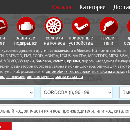
Каталог
Категории
Достав
Доставк
Доставк
и и
защита и
колпаки
прицепные
глуши­
п
Самовы
оги
подкрылки
на колеса
устройства
тели
ос
ь кузовные детали
и другие
автозапчасти в Минске
. Низкие цены, больш
Способ
EN, DAEWOO, FIAT, FORD, HONDA, LEXUS, MAZDA, MERCEDES, MITSUBISHI, 
A, VOLVO, VW (арки,
бампера
,
капоты
,
крылья
, пороги, молдинги бампер
телей, радиаторов обогрева салона и кондиционера, оптики для авто (фа
вотуманки), ремкоплекты,
автомобильные коврики
,
колпаки на диски
: r1
опы
,
автохимия
,
автокосметика
,
масла и смазки
.