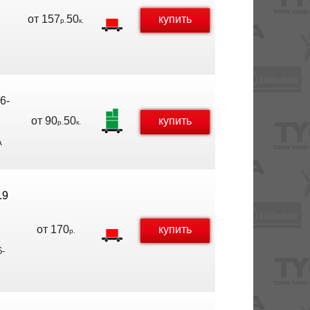
от
157
50
купить
р.
к.
6-
от
90
50
купить
р.
к.
A
.9
от
170
купить
р.
6-