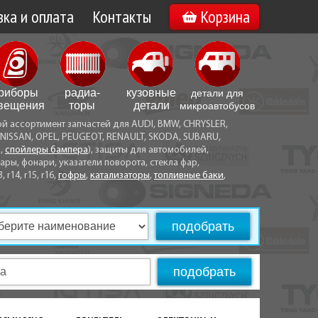
ка и оплата
Контакты
Корзина
а по Минску
Вакансии
а по Беларуси
риборы
радиа­
кузовные
детали для
воз
вещения
торы
детали
микро­автобусов
ой ассортимент запчастей для AUDI, BMW, CHRYSLER,
ы оплаты
NISSAN, OPEL, PEUGEOT, RENAULT, SKODA, SUBARU,
а,
спойлеры бампера
), защиты для автомобилей,
ры, фонари, указатели поворота, стекла фар,
3, r14, r15, r16,
гофры
,
катализаторы
,
топливные баки
,