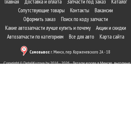
Главная
Доставка и оплата
Запчасти под заказ
Каталог
Сопутствующие товары
Контакты
Вакансии
Оформить заказ
Поиск по коду запчасти
Какие автозапчасти лучше купить и почему
Акции и скидки
Автозапчасти по категориям
Все для авто
Карта сайта
Самовывоз:
г. Минск, пер. Корженевского 2А - 18
Copyright © DetaliKuzova.by 2016 - 2026 - Детали кузова в Минске, выгодные
цены, большой ассортимент
Интернет-магазин зарегистрирован Администрацией Ленинского района в Торговом
реестре 15 июля 2016 г. под №344919.
ООО "Овернокс", Юр.адрес: 223013, Минская обл., Минский район, Самохваловичский с/
с, д. Русиновичи, ул. Знатная, 1.
4.4
по Отзывам Google
Все отзывы
Дизайн и разработка сайта:
www.tale.by