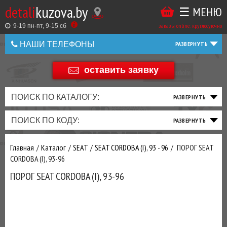
detali
kuzova.by
☰ МЕНЮ
Купить
ТАКЖЕ
ВЫ
заказы online: круглосуточно
в
9-19 пн-пт, 9-15 cб
МОЖЕТЕ
НАШИ ТЕЛЕФОНЫ
1
У
клик
Оставить
НАС
оставить заявку
+375 44 586 05 44
отзыв
ЗАКАЗАТЬ
+375 25 925 8 123
ПОИСК ПО КАТАЛОГУ:
ТО
ТОРМОЗНАЯ
ПОДВЕСКА
ТРАНСМИССИЯ
ДВИГАТЕЛЬ
ЭЛЕКТРИКА
+375
Беларусь
ПОИСК ПО КОДУ:
И
СИСТЕМА
И
И
И
И
+375
ФИЛЬТРА
РУЛЕВОЕ
ПРИВОД
ВЫХЛОП
ОСВЕЩЕНИЕ
Оценить
Главная
Каталог
SEAT
SEAT CORDOBA (I), 93 - 96
ПОРОГ SEAT
товар
ДОБАВИВ
CORDOBA (I), 93-96
РАСХОДНИКИ
,
ПОРОГ SEAT CORDOBA (I), 93-96
МАСЛА
И ДРУГИЕ
ЗАПЧАСТИ К
ЗАКАЗУ ЧЕРЕЗ
МЕНЕДЖЕРА