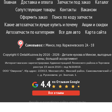
Главная
Доставка и оплата
Запчасти под заказ
Каталог
Сопутствующие товары
Контакты
Вакансии
Оформить заказ
Поиск по коду запчасти
Какие автозапчасти лучше купить и почему
Акции и скидки
Автозапчасти по категориям
Все для авто
Карта сайта
Самовывоз:
г. Минск, пер. Корженевского 2А - 18
Copyright © DetaliKuzova.by 2016 - 2026 - Детали кузова в Минске, выгодные
цены, большой ассортимент
Интернет-магазин зарегистрирован Администрацией Ленинского района в Торговом
реестре 15 июля 2016 г. под №344919.
ООО "Овернокс", Юр.адрес: 223013, Минская обл., Минский район, Самохваловичский с/
с, д. Русиновичи, ул. Знатная, 1.
4.4
по Отзывам Google
Все отзывы
Дизайн и разработка сайта:
www.tale.by