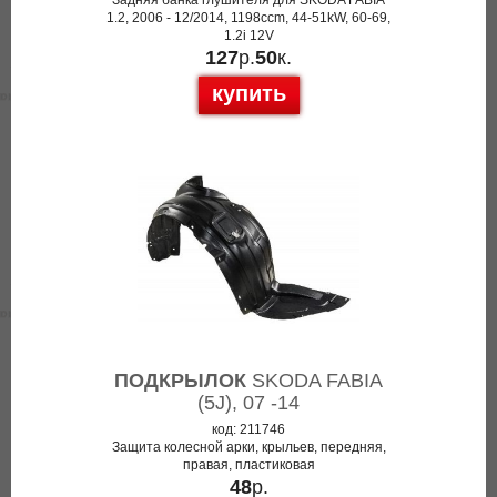
Задняя банка глушителя для SKODA FABIA
1.2, 2006 - 12/2014, 1198ccm, 44-51kW, 60-69,
1.2i 12V
127
р.
50
к.
купить
ПОДКРЫЛОК
SKODA FABIA
(5J), 07 -14
код: 211746
Защита колесной арки, крыльев, передняя,
правая, пластиковая
48
р.