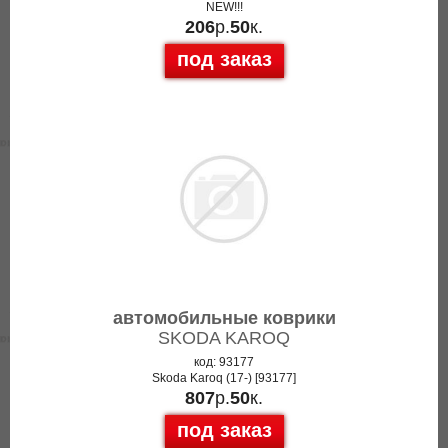
NEW!!!
206
р.
50
к.
под заказ
автомобильные коврики
SKODA KAROQ
код: 93177
Skoda Karoq (17-) [93177]
807
р.
50
к.
под заказ