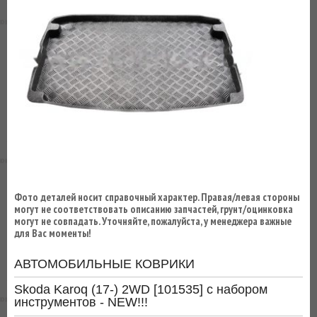
ВЫ
ЭКОНОМИТЕ
НА
ДОСТАВКЕ!
Фото деталей носит справочный характер. Правая/левая стороны
могут не соответствовать описанию запчастей, грунт/оцинковка
могут не совпадать. Уточняйте, пожалуйста, у менеджера важные
для Вас моменты!
АВТОМОБИЛЬНЫЕ КОВРИКИ
Skoda Karoq (17-) 2WD [101535] с набором
инструментов - NEW!!!