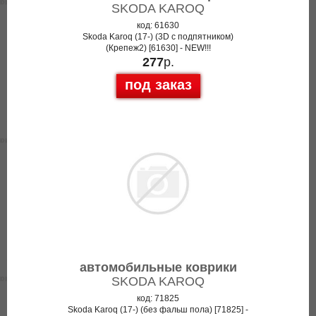
SKODA KAROQ
код: 61630
Skoda Karoq (17-) (3D с подпятником)
(Крепеж2) [61630] - NEW!!!
277
р.
под заказ
автомобильные коврики
SKODA KAROQ
код: 71825
Skoda Karoq (17-) (без фальш пола) [71825] -