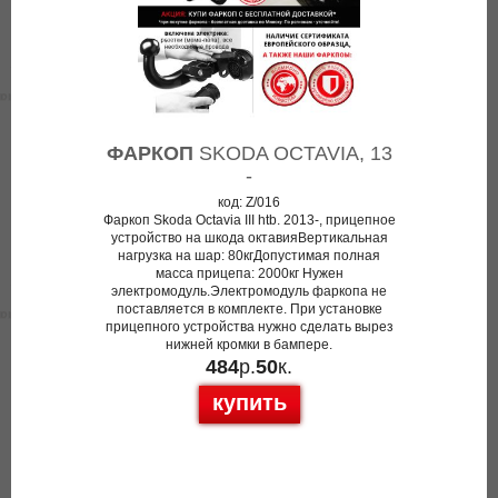
ФАРКОП
SKODA OCTAVIA, 13
-
код: Z/016
Фаркоп Skoda Octavia III htb. 2013-, прицепное
устройство на шкода октавияВертикальная
нагрузка на шар: 80кгДопустимая полная
масса прицепа: 2000кг Нужен
электромодуль.Электромодуль фаркопа не
поставляется в комплекте. При установке
прицепного устройства нужно сделать вырез
нижней кромки в бампере.
484
р.
50
к.
купить