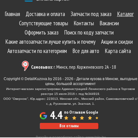
Главная
Доставка и оплата
Запчасти под заказ
Каталог
Сопутствующие товары
Контакты
Вакансии
Оформить заказ
Поиск по коду запчасти
Какие автозапчасти лучше купить и почему
Акции и скидки
Автозапчасти по категориям
Все для авто
Карта сайта
Самовывоз:
г. Минск, пер. Корженевского 2А - 18
Copyright © DetaliKuzova.by 2016 - 2026 - Детали кузова в Минске, выгодные
цены, большой ассортимент
Интернет-магазин зарегистрирован Администрацией Ленинского района в Торговом
реестре 15 июля 2016 г. под №344919.
ООО "Овернокс", Юр.адрес: 223013, Минская обл., Минский район, Самохваловичский с/
с, д. Русиновичи, ул. Знатная, 1.
4.4
по Отзывам Google
Все отзывы
Дизайн и разработка сайта:
www.tale.by