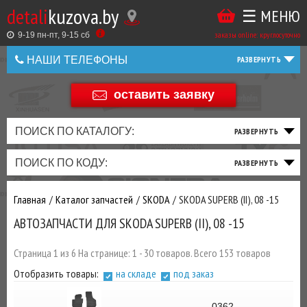
detali
kuzova.by
☰ МЕНЮ
Купить
ТАКЖЕ
ВЫ
заказы online: круглосуточно
в
9-19 пн-пт, 9-15 cб
МОЖЕТЕ
НАШИ ТЕЛЕФОНЫ
1
У
клик
НАС
оставить заявку
+375 44 586 05 44
ЗАКАЗАТЬ
+375 25 925 8 123
ПОИСК ПО КАТАЛОГУ:
ТО
ТОРМОЗНАЯ
ПОДВЕСКА
ТРАНСМИССИЯ
ДВИГАТЕЛЬ
ЭЛЕКТРИКА
+375
Беларусь
ПОИСК ПО КОДУ:
И
СИСТЕМА
И
И
И
И
+375
ФИЛЬТРА
РУЛЕВОЕ
ПРИВОД
ВЫХЛОП
ОСВЕЩЕНИЕ
Главная
Каталог запчастей
SKODA
SKODA SUPERB (II), 08 -15
ДОБАВИВ
АВТОЗАПЧАСТИ ДЛЯ SKODA SUPERB (II), 08 -15
РАСХОДНИКИ
,
МАСЛА
И ДРУГИЕ
Страница 1 из 6 На странице: 1 - 30 товаров. Всего 153 товаров
ЗАПЧАСТИ К
Отобразить товары:
на складе
под заказ
ЗАКАЗУ ЧЕРЕЗ
МЕНЕДЖЕРА
0362