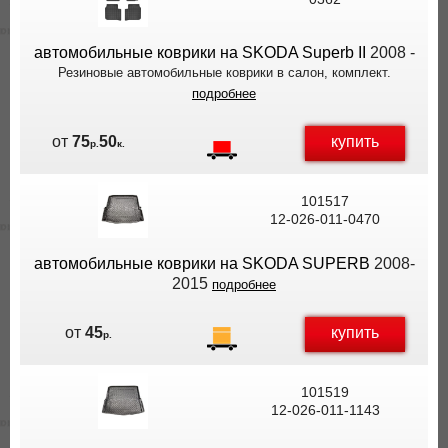
ВЫ
ЭКОНОМИТЕ
автомобильные коврики на SKODA Superb II
2008 -
НА
Резиновые автомобильные коврики в салон, комплект.
ДОСТАВКЕ!
подробнее
купить
от
75
50
р.
к.
101517
12-026-011-0470
автомобильные коврики на SKODA SUPERB
2008-
2015
подробнее
купить
от
45
р.
101519
12-026-011-1143