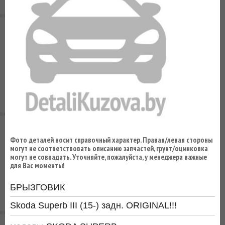
ВЫ
ЭКОНОМИТЕ
НА
ДОСТАВКЕ!
Фото деталей носит справочный характер. Правая/левая стороны
могут не соответствовать описанию запчастей, грунт/оцинковка
могут не совпадать. Уточняйте, пожалуйста, у менеджера важные
для Вас моменты!
БРЫЗГОВИК
Skoda Superb III (15-) задн. ORIGINAL!!!