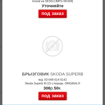
похож на SKS01) [MFG-SKS09]
Уточняйте
под заказ
БРЫЗГОВИК
SKODA SUPERB
код: 03-048-014-0142
Skoda Superb III (15-) передн. ORIGINAL!!!
306
р.
50
к.
под заказ