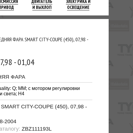
НСМИССИЯ
ДВИГАТЕЛЬ
ЭЛЕКТРИКА И
ПРИВОД
И ВЫХЛОП
ОСВЕЩЕНИЕ
ЕДНЯЯ ФАРА SMART CITY-COUPE (450), 07,98 -
,98 - 01,04
НЯЯ ФАРА
uality: Q; MM; с мотором регулировки
и света; H4
:
SMART CITY-COUPE (450), 07,98 -
8-2004
каталогу:
ZBZ111193L