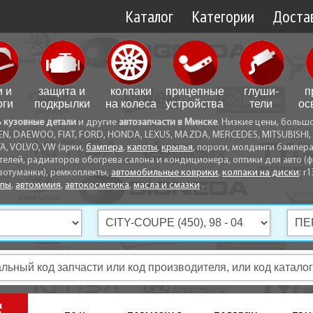
Каталог
Категории
Достав
Доставк
Доставк
и и
защита и
колпаки
прицепные
глуши­
п
Самовы
оги
подкрылки
на колеса
устройства
тели
ос
ь кузовные детали
и другие
автозапчасти в Минске
. Низкие цены, больш
Способ
EN, DAEWOO, FIAT, FORD, HONDA, LEXUS, MAZDA, MERCEDES, MITSUBISHI, 
A, VOLVO, VW (арки,
бампера
,
капоты
,
крылья
, пороги, молдинги бампер
телей, радиаторов обогрева салона и кондиционера, оптики для авто (фа
вотуманки), ремкоплекты,
автомобильные коврики
,
колпаки на диски
: r1
опы
,
автохимия
,
автокосметика
,
масла и смазки
.