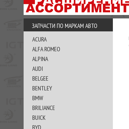
АЗУ
ЕЗ
ЕДЖЕРА
ЗАПЧАСТИ ПО МАРКАМ АВТО
ОМИТЕ
ACURA
ВКЕ!
ALFA ROMEO
ALPINA
AUDI
BELGEE
BENTLEY
BMW
BRILIANCE
BUICK
BYD