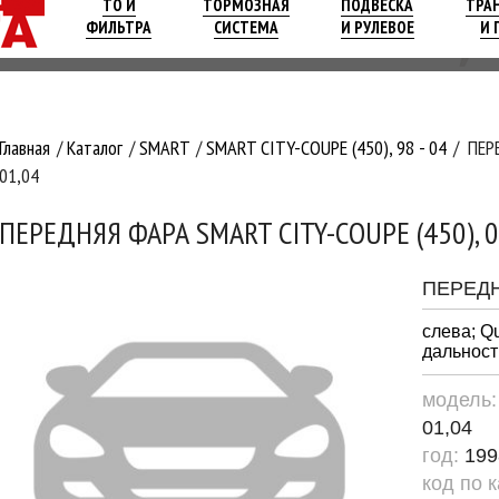
ТО И
ТОРМОЗНАЯ
ПОДВЕСКА
ТРА
ФИЛЬТРА
СИСТЕМА
И РУЛЕВОЕ
И 
Главная
Каталог
SMART
SMART CITY-COUPE (450), 98 - 04
ПЕР
01,04
ПЕРЕДНЯЯ ФАРА SMART CITY-COUPE (450), 07
ПЕРЕД
слева; Q
дальност
модель
01,04
год:
199
код по 