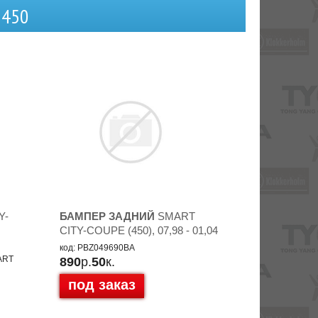
 450
Y-
БАМПЕР ЗАДНИЙ
SMART
CITY-COUPE (450), 07,98 - 01,04
код: PBZ049690BA
ART
890
р.
50
к.
под заказ