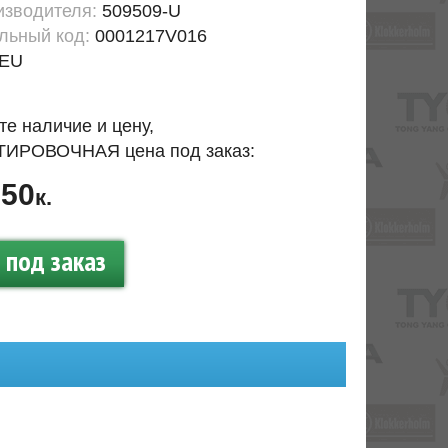
изводителя:
509509-U
льный код:
0001217V016
EU
те наличие и цену,
ИРОВОЧНАЯ цена под заказ:
50
.
к.
под заказ