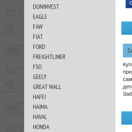
DONINVEST
EAGLE
FAW
FIAT
FORD
С
FREIGHTLINER
Куп
FSO
пре
GEELY
сам
GREAT WALL
дет
Заб
HAFEI
HAIMA
HAVAL
HONDA