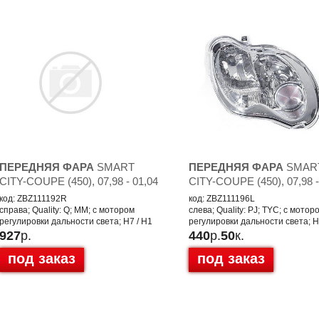
ПЕРЕДНЯЯ ФАРА
SMART
ПЕРЕДНЯЯ ФАРА
SMAR
CITY-COUPE (450), 07,98 - 01,04
CITY-COUPE (450), 07,98 -
код: ZBZ111192R
код: ZBZ111196L
справа; Quality: Q; MM; с мотором
слева; Quality: PJ; TYC; с мотор
регулировки дальности света; H7 / H1
регулировки дальности света; H
927
р.
440
р.
50
к.
под заказ
под заказ