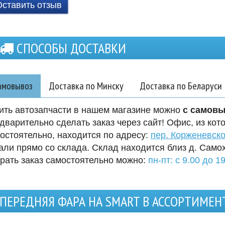
Оставить отзыв
СПОСОБЫ ДОСТАВКИ
амовывоз
Доставка по Минску
Доставка по Беларуси
ить автозапчасти в нашем магазине можно
с самов
дварительно сделать заказ через сайт! Офис, из кот
остоятельно, находится по адресу:
пер. Корженевско
али прямо со склада. Склад находится близ д. Само
рать заказ самостоятельно можно:
пн-пт: с 9.00 до 19
ПЕРЕДНЯЯ ФАРА НА SMART В АССОРТИМЕ