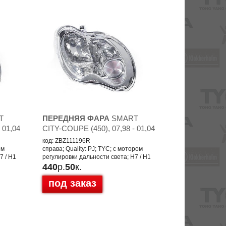
T
ПЕРЕДНЯЯ ФАРА
SMART
 01,04
CITY-COUPE (450), 07,98 - 01,04
код: ZBZ111196R
ом
справа; Quality: PJ; TYC; с мотором
7 / H1
регулировки дальности света; H7 / H1
440
р.
50
к.
под заказ