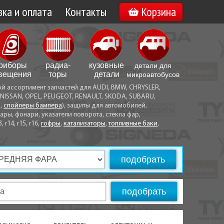
ка и оплата
Контакты
Корзина
а по Минску
Вакансии
а по Беларуси
риборы
радиа­
кузовные
детали для
воз
вещения
торы
детали
микро­автобусов
ой ассортимент запчастей для AUDI, BMW, CHRYSLER,
ы оплаты
NISSAN, OPEL, PEUGEOT, RENAULT, SKODA, SUBARU,
а,
спойлеры бампера
), защиты для автомобилей,
ры, фонари, указатели поворота, стекла фар,
3, r14, r15, r16,
гофры
,
катализаторы
,
топливные баки
,