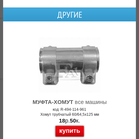
ДРУГИЕ
МУФТА-ХОМУТ
все машины
код: R-494-114-961
Хомут трубчатый 60/64,5x125 мм
18
р.
50
к.
купить