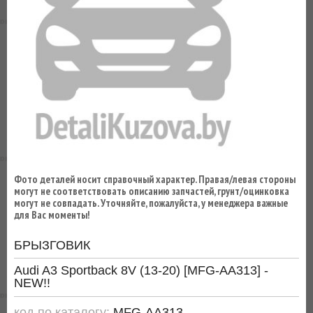
ВЫ
ЭКОНОМИТЕ
НА
ДОСТАВКЕ!
Фото деталей носит справочный характер. Правая/левая стороны
могут не соответствовать описанию запчастей, грунт/оцинковка
могут не совпадать. Уточняйте, пожалуйста, у менеджера важные
для Вас моменты!
БРЫЗГОВИК
Audi A3 Sportback 8V (13-20) [MFG-AA313] -
NEW!!
код по каталогу:
MFG-AA313