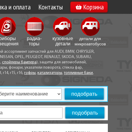
ка и оплата
Контакты
Корзина
а по Минску
Вакансии
а по Беларуси
риборы
радиа­
кузовные
детали для
воз
вещения
торы
детали
микро­автобусов
ой ассортимент запчастей для AUDI, BMW, CHRYSLER,
ы оплаты
NISSAN, OPEL, PEUGEOT, RENAULT, SKODA, SUBARU,
а,
спойлеры бампера
), защиты для автомобилей,
ры, фонари, указатели поворота, стекла фар,
3, r14, r15, r16,
гофры
,
катализаторы
,
топливные баки
,