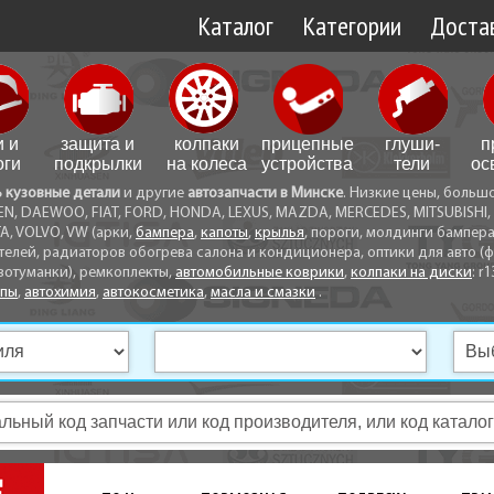
Каталог
Категории
Достав
Доставк
Доставк
и и
защита и
колпаки
прицепные
глуши­
п
Самовы
оги
подкрылки
на колеса
устройства
тели
ос
ь кузовные детали
и другие
автозапчасти в Минске
. Низкие цены, больш
Способ
EN, DAEWOO, FIAT, FORD, HONDA, LEXUS, MAZDA, MERCEDES, MITSUBISHI, 
A, VOLVO, VW (арки,
бампера
,
капоты
,
крылья
, пороги, молдинги бампер
телей, радиаторов обогрева салона и кондиционера, оптики для авто (фа
вотуманки), ремкоплекты,
автомобильные коврики
,
колпаки на диски
: r1
опы
,
автохимия
,
автокосметика
,
масла и смазки
.