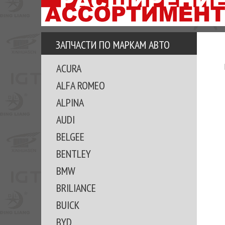
АЗУ
ЕЗ
ЕДЖЕРА
ЗАПЧАСТИ ПО МАРКАМ АВТО
ОМИТЕ
ACURA
ВКЕ!
ALFA ROMEO
ALPINA
AUDI
BELGEE
BENTLEY
BMW
BRILIANCE
BUICK
BYD