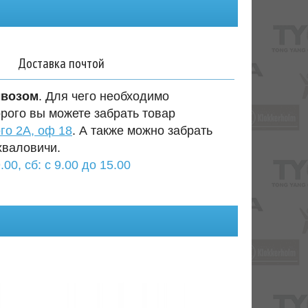
Доставка почтой
ывозом
. Для чего необходимо
орого вы можете забрать товар
го 2А, оф 18
. А также можно забрать
хваловичи.
.00, сб: с 9.00 до 15.00