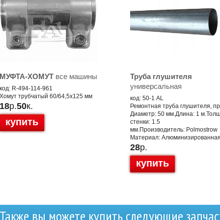
МУФТА-ХОМУТ
все машины
Труба глушителя
универсальная
код: R-494-114-961
Хомут трубчатый 60/64,5x125 мм
код: 50-1 AL
18
р.
50
к.
Ремонтная труба глушителя, п
Диаметр: 50 мм.Длина: 1 м.Тол
купить
стенки: 1.5
мм.Производитель: Polmostrow
Материал: Алюминизированная
28
р.
купить
Также вы можете купить следующие запчас