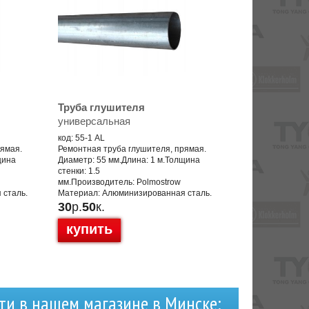
Труба глушителя
универсальная
код: 55-1 AL
рямая.
Ремонтная труба глушителя, прямая.
щина
Диаметр: 55 мм.Длина: 1 м.Толщина
стенки: 1.5
мм.Производитель: Polmostrow
 сталь.
Материал: Алюминизированная сталь.
30
р.
50
к.
купить
ти в нашем магазине в Минске: