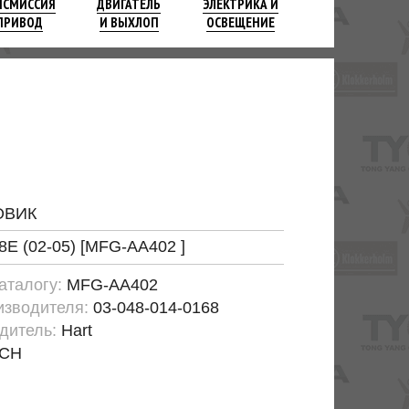
НСМИССИЯ
ДВИГАТЕЛЬ
ЭЛЕКТРИКА И
ПРИВОД
И ВЫХЛОП
ОСВЕЩЕНИЕ
ОВИК
 8E (02-05) [MFG-AA402 ]
каталогу:
MFG-AA402
изводителя:
03-048-014-0168
дитель:
Hart
CH