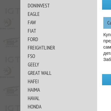
DONINVEST
EAGLE
FAW
С
FIAT
Куп
FORD
пре
FREIGHTLINER
сам
дет
FSO
Заб
GEELY
GREAT WALL
HAFEI
HAIMA
HAVAL
HONDA