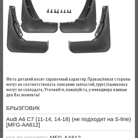
ВЫ
ЭКОНОМИТЕ
НА
ДОСТАВКЕ!
Фото деталей носит справочный характер. Правая/левая стороны
могут не соответствовать описанию запчастей, грунт/оцинковка
могут не совпадать. Уточняйте, пожалуйста, у менеджера важные
для Вас моменты!
БРЫЗГОВИК
Audi A6 C7 (11-14, 14-18) (не подходит на S-line)
[MFG-AA612]
код по каталогу:
MFG-AA612