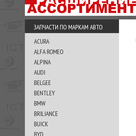
АЗУ
ЕЗ
ЕДЖЕРА
ЗАПЧАСТИ ПО МАРКАМ АВТО
ОМИТЕ
ACURA
ВКЕ!
ALFA ROMEO
ALPINA
AUDI
BELGEE
BENTLEY
BMW
BRILIANCE
BUICK
BYD