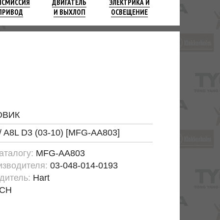
НСМИССИЯ
ДВИГАТЕЛЬ
ЭЛЕКТРИКА И
ПРИВОД
И ВЫХЛОП
ОСВЕЩЕНИЕ
ОВИК
 / A8L D3 (03-10) [MFG-AA803]
каталогу:
MFG-AA803
изводителя:
03-048-014-0193
дитель:
Hart
CH