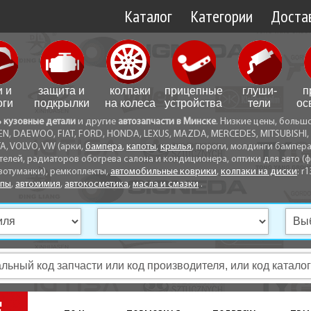
Каталог
Категории
Достав
Доставк
Доставк
и и
защита и
колпаки
прицепные
глуши­
п
Самовы
оги
подкрылки
на колеса
устройства
тели
ос
ь кузовные детали
и другие
автозапчасти в Минске
. Низкие цены, больш
Способ
EN, DAEWOO, FIAT, FORD, HONDA, LEXUS, MAZDA, MERCEDES, MITSUBISHI, 
A, VOLVO, VW (арки,
бампера
,
капоты
,
крылья
, пороги, молдинги бампер
телей, радиаторов обогрева салона и кондиционера, оптики для авто (фа
вотуманки), ремкоплекты,
автомобильные коврики
,
колпаки на диски
: r1
опы
,
автохимия
,
автокосметика
,
масла и смазки
.