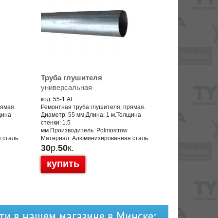
Труба глушителя
универсальная
код: 55-1 AL
рямая.
Ремонтная труба глушителя, прямая.
щина
Диаметр: 55 мм.Длина: 1 м.Толщина
стенки: 1.5
мм.Производитель: Polmostrow
 сталь.
Материал: Алюминизированная сталь.
30
р.
50
к.
купить
ти в нашем магазине в Минске: