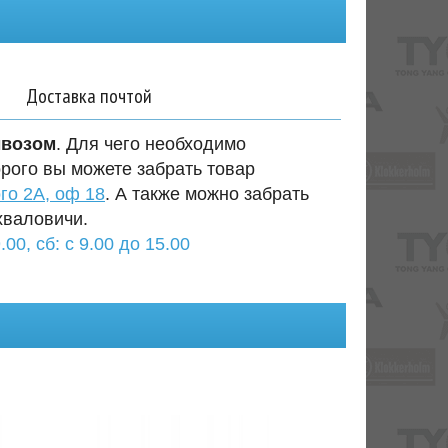
Доставка почтой
ывозом
. Для чего необходимо
орого вы можете забрать товар
го 2А, оф 18
. А также можно забрать
хваловичи.
.00, сб: с 9.00 до 15.00