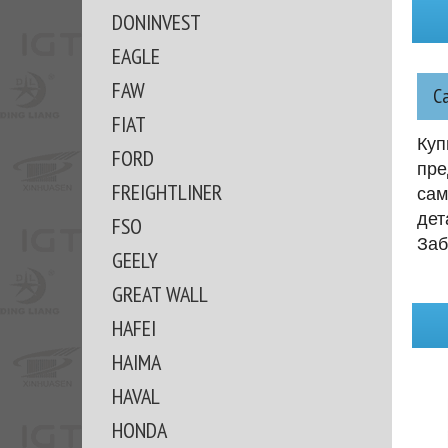
DONINVEST
EAGLE
FAW
С
FIAT
Куп
FORD
пре
FREIGHTLINER
сам
дет
FSO
Заб
GEELY
GREAT WALL
HAFEI
HAIMA
HAVAL
HONDA