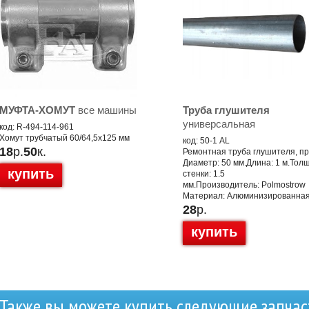
МУФТА-ХОМУТ
все машины
Труба глушителя
универсальная
код: R-494-114-961
Хомут трубчатый 60/64,5x125 мм
код: 50-1 AL
18
р.
50
к.
Ремонтная труба глушителя, п
Диаметр: 50 мм.Длина: 1 м.Тол
купить
стенки: 1.5
мм.Производитель: Polmostrow
Материал: Алюминизированная
28
р.
купить
Также вы можете купить следующие запчас