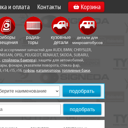
ка и оплата
Контакты
Корзина
а по Минску
Вакансии
а по Беларуси
риборы
радиа­
кузовные
детали для
воз
вещения
торы
детали
микро­автобусов
ой ассортимент запчастей для AUDI, BMW, CHRYSLER,
ы оплаты
NISSAN, OPEL, PEUGEOT, RENAULT, SKODA, SUBARU,
а,
спойлеры бампера
), защиты для автомобилей,
ры, фонари, указатели поворота, стекла фар,
3, r14, r15, r16,
гофры
,
катализаторы
,
топливные баки
,