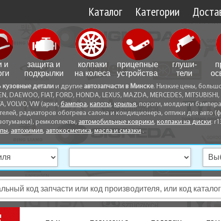
Каталог
Категории
Достав
Доставк
Доставк
и и
защита и
колпаки
прицепные
глуши­
п
Самовы
оги
подкрылки
на колеса
устройства
тели
ос
ь кузовные детали
и другие
автозапчасти в Минске
. Низкие цены, больш
Способ
EN, DAEWOO, FIAT, FORD, HONDA, LEXUS, MAZDA, MERCEDES, MITSUBISHI, 
A, VOLVO, VW (арки,
бампера
,
капоты
,
крылья
, пороги, молдинги бампер
телей, радиаторов обогрева салона и кондиционера, оптики для авто (фа
вотуманки), ремкоплекты,
автомобильные коврики
,
колпаки на диски
: r1
опы
,
автохимия
,
автокосметика
,
масла и смазки
.