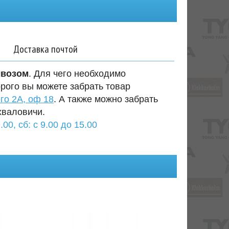
Доставка почтой
ывозом
. Для чего необходимо
орого вы можете забрать товар
го 2А, оф 18
. А также можно забрать
хваловичи.
.00, сб: с 9.00 до 15.00