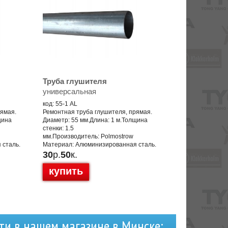
Труба глушителя
универсальная
код: 55-1 AL
рямая.
Ремонтная труба глушителя, прямая.
щина
Диаметр: 55 мм.Длина: 1 м.Толщина
стенки: 1.5
мм.Производитель: Polmostrow
 сталь.
Материал: Алюминизированная сталь.
30
р.
50
к.
купить
ти в нашем магазине в Минске: