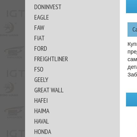
DONINVEST
EAGLE
FAW
С
FIAT
Куп
FORD
пре
FREIGHTLINER
сам
дет
FSO
Заб
GEELY
GREAT WALL
HAFEI
HAIMA
HAVAL
HONDA