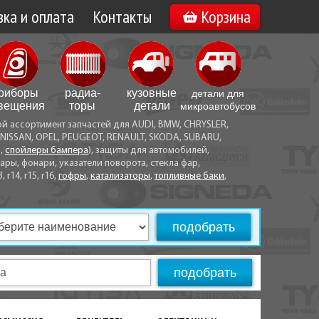
ка и оплата
Контакты
Корзина
а по Минску
Вакансии
а по Беларуси
риборы
радиа­
кузовные
детали для
воз
вещения
торы
детали
микро­автобусов
ой ассортимент запчастей для AUDI, BMW, CHRYSLER,
ы оплаты
NISSAN, OPEL, PEUGEOT, RENAULT, SKODA, SUBARU,
а,
спойлеры бампера
), защиты для автомобилей,
ры, фонари, указатели поворота, стекла фар,
3, r14, r15, r16,
гофры
,
катализаторы
,
топливные баки
,