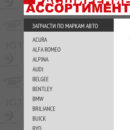
АЗУ
ЕЗ
ЕДЖЕРА
ЗАПЧАСТИ ПО МАРКАМ АВТО
ОМИТЕ
ACURA
ВКЕ!
ALFA ROMEO
ALPINA
AUDI
BELGEE
BENTLEY
BMW
BRILIANCE
BUICK
BYD