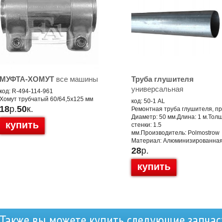
МУФТА-ХОМУТ
все машины
Труба глушителя
универсальная
код: R-494-114-961
Хомут трубчатый 60/64,5x125 мм
код: 50-1 AL
18
р.
50
к.
Ремонтная труба глушителя, п
Диаметр: 50 мм.Длина: 1 м.Тол
купить
стенки: 1.5
мм.Производитель: Polmostrow
Материал: Алюминизированная
28
р.
купить
Также вы можете купить следующие запчас