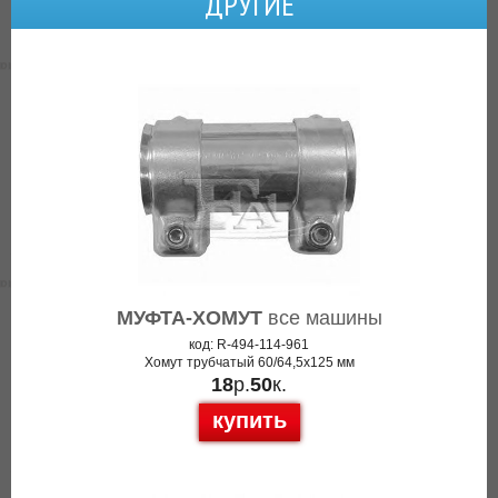
ДРУГИЕ
МУФТА-ХОМУТ
все машины
код: R-494-114-961
Хомут трубчатый 60/64,5x125 мм
18
р.
50
к.
купить