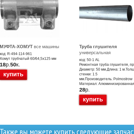
МУФТА-ХОМУТ
все машины
Труба глушителя
универсальная
код: R-494-114-961
Хомут трубчатый 60/64,5x125 мм
код: 50-1 AL
18
р.
50
к.
Ремонтная труба глушителя, п
Диаметр: 50 мм.Длина: 1 м.Тол
купить
стенки: 1.5
мм.Производитель: Polmostrow
Материал: Алюминизированная
28
р.
купить
Также вы можете купить следующие запчас