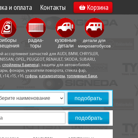
ка и оплата
Контакты
Корзина
а по Минску
Вакансии
а по Беларуси
риборы
радиа­
кузовные
детали для
воз
вещения
торы
детали
микро­автобусов
ой ассортимент запчастей для AUDI, BMW, CHRYSLER,
ы оплаты
NISSAN, OPEL, PEUGEOT, RENAULT, SKODA, SUBARU,
а,
спойлеры бампера
), защиты для автомобилей,
ры, фонари, указатели поворота, стекла фар,
3, r14, r15, r16,
гофры
,
катализаторы
,
топливные баки
,