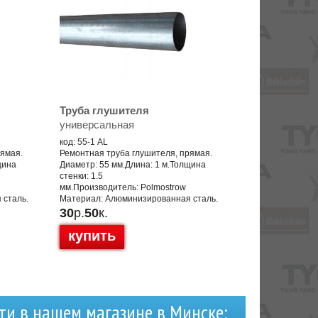
Труба глушителя
универсальная
код: 55-1 AL
рямая.
Ремонтная труба глушителя, прямая.
щина
Диаметр: 55 мм.Длина: 1 м.Толщина
стенки: 1.5
мм.Производитель: Polmostrow
 сталь.
Материал: Алюминизированная сталь.
30
р.
50
к.
купить
ти в нашем магазине в Минске: