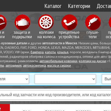
Каталог
Категории
Достав
Доставк
Доставк
и и
защита и
колпаки
прицепные
глуши­
п
Самовы
оги
подкрылки
на колеса
устройства
тели
ос
ь кузовные детали
и другие
автозапчасти в Минске
. Низкие цены, больш
Способ
EN, DAEWOO, FIAT, FORD, HONDA, LEXUS, MAZDA, MERCEDES, MITSUBISHI, 
A, VOLVO, VW (арки,
бампера
,
капоты
,
крылья
, пороги, молдинги бампер
телей, радиаторов обогрева салона и кондиционера, оптики для авто (фа
вотуманки), ремкоплекты,
автомобильные коврики
,
колпаки на диски
: r1
опы
,
автохимия
,
автокосметика
,
масла и смазки
.