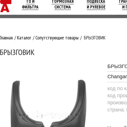
ТО И
ТОРМОЗНАЯ
ПОДВЕСКА
ТРА
ФИЛЬТРА
СИСТЕМА
И РУЛЕВОЕ
И 
Главная
Каталог
Сопутствующие товары
БРЫЗГОВИК
БРЫЗГОВИК
БРЫЗГ
Changan
код по 
код про
произво
страна: