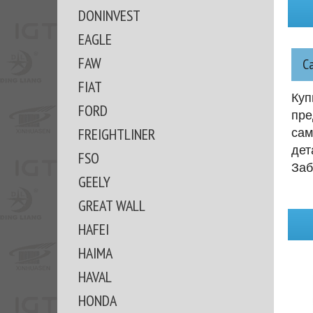
DONINVEST
EAGLE
FAW
С
FIAT
Куп
FORD
пре
FREIGHTLINER
сам
дет
FSO
Заб
GEELY
GREAT WALL
HAFEI
HAIMA
HAVAL
HONDA