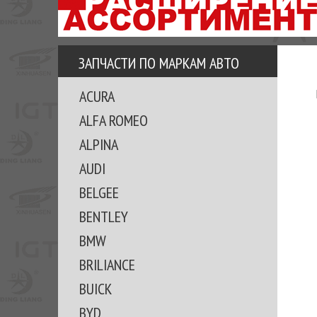
АЗУ
ЕЗ
ЕДЖЕРА
ЗАПЧАСТИ ПО МАРКАМ АВТО
ОМИТЕ
ACURA
ВКЕ!
ALFA ROMEO
ALPINA
AUDI
BELGEE
BENTLEY
BMW
BRILIANCE
BUICK
BYD