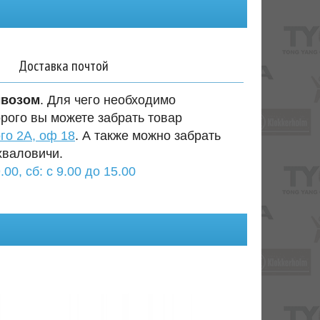
Доставка почтой
ывозом
. Для чего необходимо
орого вы можете забрать товар
го 2А, оф 18
. А также можно забрать
хваловичи.
.00, сб: с 9.00 до 15.00