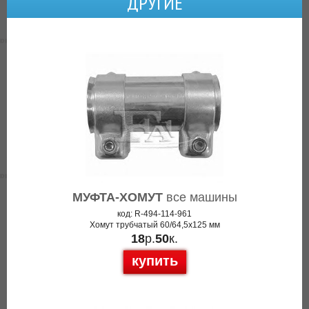
ДРУГИЕ
МУФТА-ХОМУТ
все машины
код: R-494-114-961
Хомут трубчатый 60/64,5x125 мм
18
р.
50
к.
купить