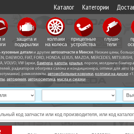
Каталог
Категории
Достав
Доставк
Доставк
и и
защита и
колпаки
прицепные
глуши­
п
Самовы
оги
подкрылки
на колеса
устройства
тели
ос
ь кузовные детали
и другие
автозапчасти в Минске
. Низкие цены, больш
Способ
EN, DAEWOO, FIAT, FORD, HONDA, LEXUS, MAZDA, MERCEDES, MITSUBISHI, 
A, VOLVO, VW (арки,
бампера
,
капоты
,
крылья
, пороги, молдинги бампер
телей, радиаторов обогрева салона и кондиционера, оптики для авто (фа
вотуманки), ремкоплекты,
автомобильные коврики
,
колпаки на диски
: r1
опы
,
автохимия
,
автокосметика
,
масла и смазки
.