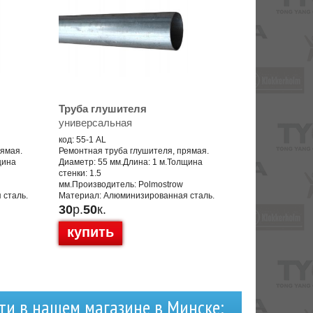
Труба глушителя
универсальная
код: 55-1 AL
рямая.
Ремонтная труба глушителя, прямая.
щина
Диаметр: 55 мм.Длина: 1 м.Толщина
стенки: 1.5
мм.Производитель: Polmostrow
 сталь.
Материал: Алюминизированная сталь.
30
р.
50
к.
купить
ти в нашем магазине в Минске: