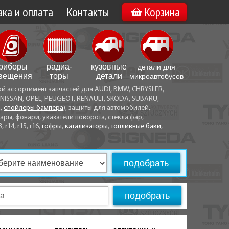
ка и оплата
Контакты
Корзина
а по Минску
Вакансии
а по Беларуси
риборы
радиа­
кузовные
детали для
воз
вещения
торы
детали
микро­автобусов
ой ассортимент запчастей для AUDI, BMW, CHRYSLER,
ы оплаты
NISSAN, OPEL, PEUGEOT, RENAULT, SKODA, SUBARU,
а,
спойлеры бампера
), защиты для автомобилей,
ры, фонари, указатели поворота, стекла фар,
3, r14, r15, r16,
гофры
,
катализаторы
,
топливные баки
,