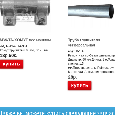
МУФТА-ХОМУТ
все машины
Труба глушителя
универсальная
код: R-494-114-961
Хомут трубчатый 60/64,5x125 мм
код: 50-1 AL
18
р.
50
к.
Ремонтная труба глушителя, п
Диаметр: 50 мм.Длина: 1 м.Тол
купить
стенки: 1.5
мм.Производитель: Polmostrow
Материал: Алюминизированная
28
р.
купить
Также вы можете купить следующие запчас