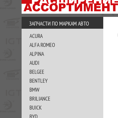
АЗУ
ЕЗ
ЕДЖЕРА
ЗАПЧАСТИ ПО МАРКАМ АВТО
ОМИТЕ
ACURA
ВКЕ!
ALFA ROMEO
ALPINA
AUDI
BELGEE
BENTLEY
BMW
BRILIANCE
BUICK
BYD