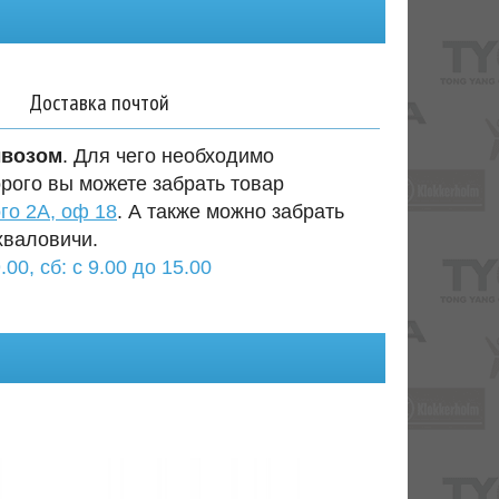
Доставка почтой
ывозом
. Для чего необходимо
орого вы можете забрать товар
го 2А, оф 18
. А также можно забрать
хваловичи.
.00, сб: с 9.00 до 15.00