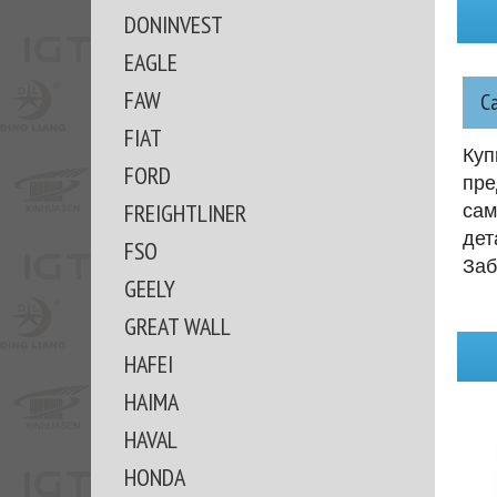
DONINVEST
EAGLE
FAW
С
FIAT
Куп
FORD
пре
FREIGHTLINER
сам
дет
FSO
Заб
GEELY
GREAT WALL
HAFEI
HAIMA
HAVAL
HONDA