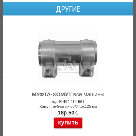
ДРУГИЕ
МУФТА-ХОМУТ
все машины
код: R-494-114-961
Хомут трубчатый 60/64,5x125 мм
18
р.
50
к.
купить