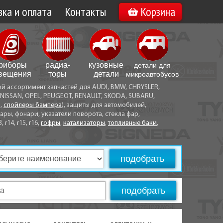
ка и оплата
Контакты
Корзина
а по Минску
Вакансии
а по Беларуси
риборы
радиа­
кузовные
детали для
воз
вещения
торы
детали
микро­автобусов
ой ассортимент запчастей для AUDI, BMW, CHRYSLER,
ы оплаты
NISSAN, OPEL, PEUGEOT, RENAULT, SKODA, SUBARU,
а,
спойлеры бампера
), защиты для автомобилей,
ры, фонари, указатели поворота, стекла фар,
3, r14, r15, r16,
гофры
,
катализаторы
,
топливные баки
,