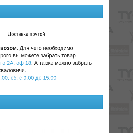
Доставка почтой
ывозом
. Для чего необходимо
орого вы можете забрать товар
го 2А, оф 18
. А также можно забрать
хваловичи.
.00, сб: с 9.00 до 15.00