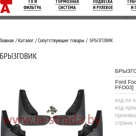
ТО И
ТОРМОЗНАЯ
ПОДВЕСКА
ТРА
ФИЛЬТРА
СИСТЕМА
И РУЛЕВОЕ
И 
Главная
Каталог
Сопутствующие товары
БРЫЗГОВИК
БРЫЗГОВИК
БРЫЗГ
Ford Foc
FFO03]
код по 
код про
произво
страна: