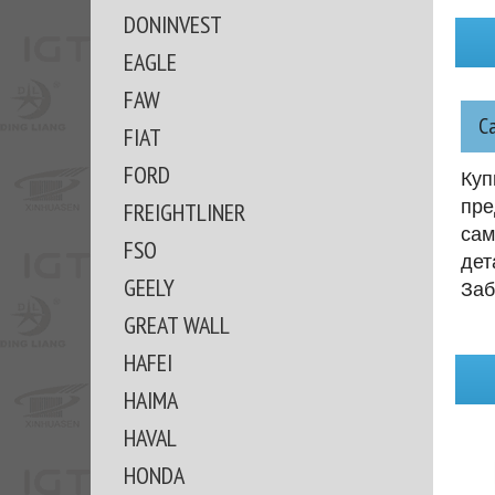
DONINVEST
EAGLE
FAW
С
FIAT
FORD
Куп
пре
FREIGHTLINER
сам
FSO
дет
GEELY
Заб
GREAT WALL
HAFEI
HAIMA
HAVAL
HONDA