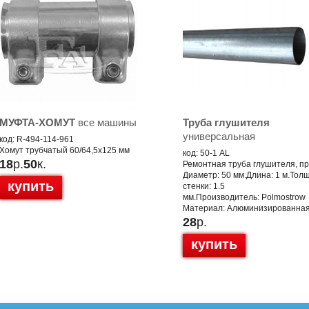
МУФТА-ХОМУТ
все машины
Труба глушителя
универсальная
код: R-494-114-961
Хомут трубчатый 60/64,5x125 мм
код: 50-1 AL
18
р.
50
к.
Ремонтная труба глушителя, п
Диаметр: 50 мм.Длина: 1 м.Тол
купить
стенки: 1.5
мм.Производитель: Polmostrow
Материал: Алюминизированная
28
р.
купить