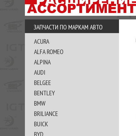
АЗУ
ЕЗ
ЕДЖЕРА
ЗАПЧАСТИ ПО МАРКАМ АВТО
ОМИТЕ
ACURA
ВКЕ!
ALFA ROMEO
ALPINA
AUDI
BELGEE
BENTLEY
BMW
BRILIANCE
BUICK
BYD