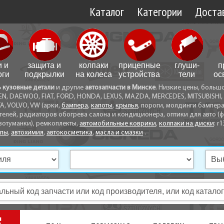
Каталог
Категории
Достав
Доставк
Доставк
и и
защита и
колпаки
прицепные
глуши­
п
Самовы
оги
подкрылки
на колеса
устройства
тели
ос
ь кузовные детали
и другие
автозапчасти в Минске
. Низкие цены, больш
Способ
EN, DAEWOO, FIAT, FORD, HONDA, LEXUS, MAZDA, MERCEDES, MITSUBISHI, 
A, VOLVO, VW (арки,
бампера
,
капоты
,
крылья
, пороги, молдинги бампер
телей, радиаторов обогрева салона и кондиционера, оптики для авто (фа
вотуманки), ремкоплекты,
автомобильные коврики
,
колпаки на диски
: r1
опы
,
автохимия
,
автокосметика
,
масла и смазки
.