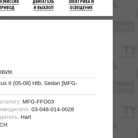
НСМИССИЯ
ДВИГАТЕЛЬ
ЭЛЕКТРИКА И
ПРИВОД
И ВЫХЛОП
ОСВЕЩЕНИЕ
ОВИК
us II (05-08) Htb, Sedan [MFG-
каталогу:
MFG-FFO03
изводителя:
03-048-014-0028
дитель:
Hart
CH