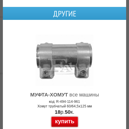
ДРУГИЕ
МУФТА-ХОМУТ
все машины
код: R-494-114-961
Хомут трубчатый 60/64,5x125 мм
18
р.
50
к.
купить