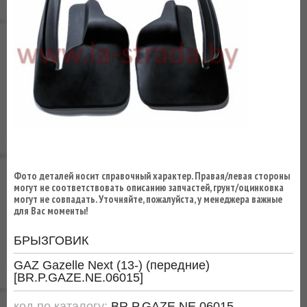
ВЫ
ЭКОНОМИТЕ
НА
ДОСТАВКЕ!
Фото деталей носит справочный характер. Правая/левая стороны
могут не соответствовать описанию запчастей, грунт/оцинковка
могут не совпадать. Уточняйте, пожалуйста, у менеджера важные
для Вас моменты!
БРЫЗГОВИК
GAZ Gazelle Next (13-) (передние)
[BR.P.GAZE.NE.06015]
код по каталогу:
BR.P.GAZE.NE.06015