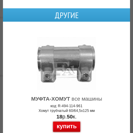
ДРУГИЕ
МУФТА-ХОМУТ
все машины
код: R-494-114-961
Хомут трубчатый 60/64,5x125 мм
18
р.
50
к.
купить