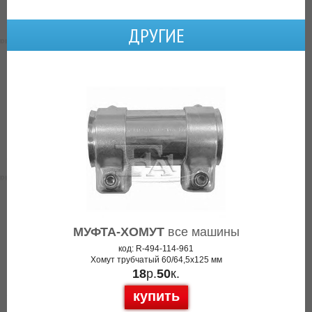
ДРУГИЕ
МУФТА-ХОМУТ
все машины
код: R-494-114-961
Хомут трубчатый 60/64,5x125 мм
18
р.
50
к.
купить