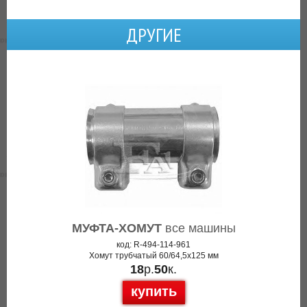
ДРУГИЕ
МУФТА-ХОМУТ
все машины
код: R-494-114-961
Хомут трубчатый 60/64,5x125 мм
18
р.
50
к.
купить