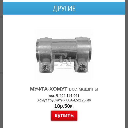
ДРУГИЕ
МУФТА-ХОМУТ
все машины
код: R-494-114-961
Хомут трубчатый 60/64,5x125 мм
18
р.
50
к.
купить