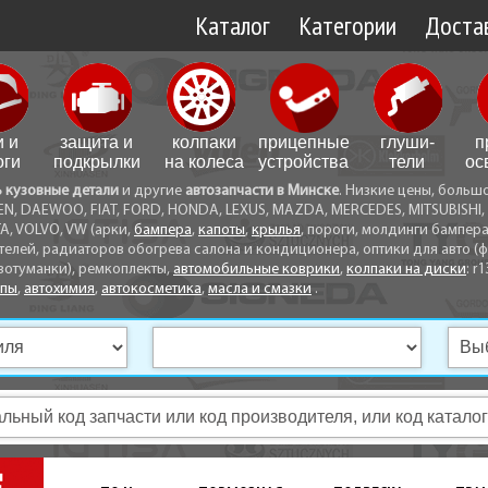
Каталог
Категории
Достав
Доставк
Доставк
и и
защита и
колпаки
прицепные
глуши­
п
Самовы
оги
подкрылки
на колеса
устройства
тели
ос
ь кузовные детали
и другие
автозапчасти в Минске
. Низкие цены, больш
Способ
EN, DAEWOO, FIAT, FORD, HONDA, LEXUS, MAZDA, MERCEDES, MITSUBISHI, 
A, VOLVO, VW (арки,
бампера
,
капоты
,
крылья
, пороги, молдинги бампер
телей, радиаторов обогрева салона и кондиционера, оптики для авто (фа
вотуманки), ремкоплекты,
автомобильные коврики
,
колпаки на диски
: r1
опы
,
автохимия
,
автокосметика
,
масла и смазки
.