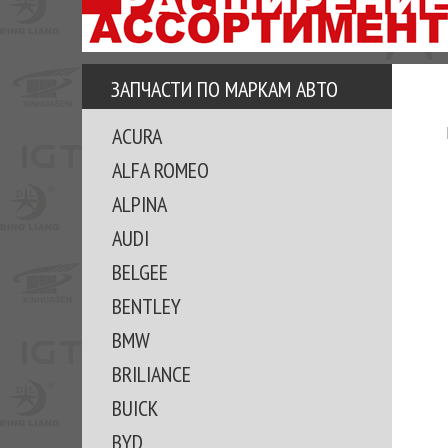
АЗУ
ЕЗ
ЕДЖЕРА
ЗАПЧАСТИ ПО МАРКАМ АВТО
ОМИТЕ
ACURA
ВКЕ!
ALFA ROMEO
ALPINA
AUDI
BELGEE
BENTLEY
BMW
BRILIANCE
BUICK
BYD