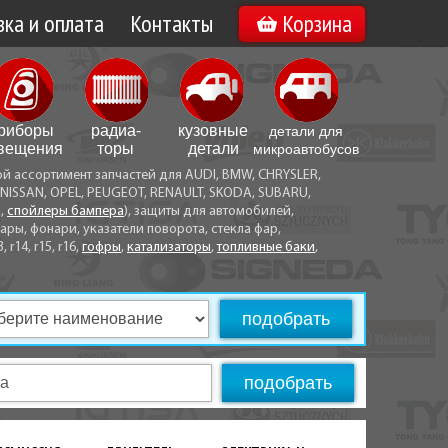
ка и оплата
Контакты
Корзина
а по Минску
Вакансии
а по Беларуси
риборы
радиа­
кузовные
детали для
воз
вещения
торы
детали
микро­автобусов
ой ассортимент запчастей для AUDI, BMW, CHRYSLER,
ы оплаты
NISSAN, OPEL, PEUGEOT, RENAULT, SKODA, SUBARU,
а,
спойлеры бампера
), защиты для автомобилей,
ры, фонари, указатели поворота, стекла фар,
3, r14, r15, r16,
гофры
,
катализаторы
,
топливные баки
,