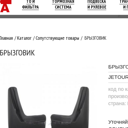
ТО И
ТОРМОЗНАЯ
ПОДВЕСКА
ТРА
ФИЛЬТРА
СИСТЕМА
И РУЛЕВОЕ
И 
Главная
Каталог
Сопутствующие товары
БРЫЗГОВИК
БРЫЗГОВИК
БРЫЗГ
JETOUR 
код по 
произво
страна:
Уточняй