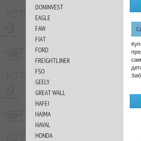
DONINVEST
EAGLE
FAW
С
FIAT
Куп
FORD
пре
FREIGHTLINER
сам
дет
FSO
Заб
GEELY
GREAT WALL
HAFEI
HAIMA
HAVAL
HONDA