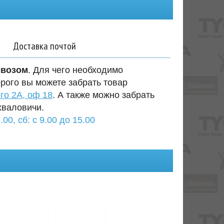
Доставка почтой
ывозом
. Для чего необходимо
орого вы можете забрать товар
го 2А, оф 18
. А также можно забрать
хваловичи.
.00, сб: с 9.00 до 15.00