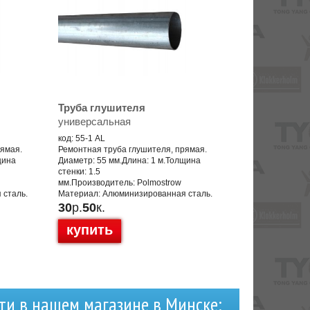
Труба глушителя
универсальная
код: 55-1 AL
рямая.
Ремонтная труба глушителя, прямая.
щина
Диаметр: 55 мм.Длина: 1 м.Толщина
стенки: 1.5
мм.Производитель: Polmostrow
 сталь.
Материал: Алюминизированная сталь.
30
р.
50
к.
купить
ти в нашем магазине в Минске: