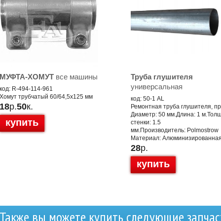
МУФТА-ХОМУТ
все машины
Труба глушителя
универсальная
код: R-494-114-961
Хомут трубчатый 60/64,5x125 мм
код: 50-1 AL
18
р.
50
к.
Ремонтная труба глушителя, п
Диаметр: 50 мм.Длина: 1 м.Тол
купить
стенки: 1.5
мм.Производитель: Polmostrow
Материал: Алюминизированная
28
р.
купить
Также вы можете купить следующие запчас