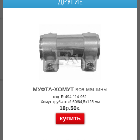
ДРУГИЕ
МУФТА-ХОМУТ
все машины
код: R-494-114-961
Хомут трубчатый 60/64,5x125 мм
18
р.
50
к.
купить