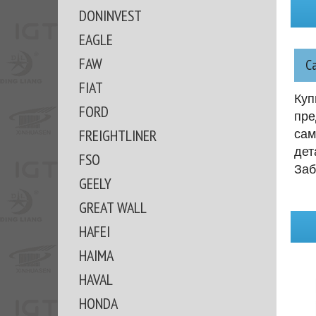
DONINVEST
EAGLE
FAW
С
FIAT
Куп
FORD
пре
FREIGHTLINER
сам
дет
FSO
Заб
GEELY
GREAT WALL
HAFEI
HAIMA
HAVAL
HONDA