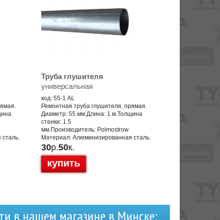
Труба глушителя
универсальная
код: 55-1 AL
рямая.
Ремонтная труба глушителя, прямая.
щина
Диаметр: 55 мм.Длина: 1 м.Толщина
стенки: 1.5
мм.Производитель: Polmostrow
 сталь.
Материал: Алюминизированная сталь.
30
р.
50
к.
купить
ти в нашем магазине в Минске: