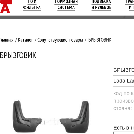
ТО И
ТОРМОЗНАЯ
ПОДВЕСКА
ТРА
ФИЛЬТРА
СИСТЕМА
И РУЛЕВОЕ
И 
Главная
Каталог
Сопутствующие товары
БРЫЗГОВИК
БРЫЗГОВИК
БРЫЗГ
Lada La
код по 
произво
страна:
Есть в 