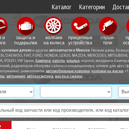
Каталог
Категории
Достав
Доставк
Доставк
и и
защита и
колпаки
прицепные
глуши­
п
Самовы
оги
подкрылки
на колеса
устройства
тели
ос
ь кузовные детали
и другие
автозапчасти в Минске
. Низкие цены, больш
Способ
EN, DAEWOO, FIAT, FORD, HONDA, LEXUS, MAZDA, MERCEDES, MITSUBISHI, 
A, VOLVO, VW (арки,
бампера
,
капоты
,
крылья
, пороги, молдинги бампер
телей, радиаторов обогрева салона и кондиционера, оптики для авто (фа
вотуманки), ремкоплекты,
автомобильные коврики
,
колпаки на диски
: r1
опы
,
автохимия
,
автокосметика
,
масла и смазки
.