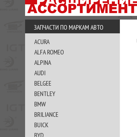
АЗУ
ЕЗ
ЕДЖЕРА
ЗАПЧАСТИ ПО МАРКАМ АВТО
ОМИТЕ
ACURA
ВКЕ!
ALFA ROMEO
ALPINA
AUDI
BELGEE
BENTLEY
BMW
BRILIANCE
BUICK
BYD