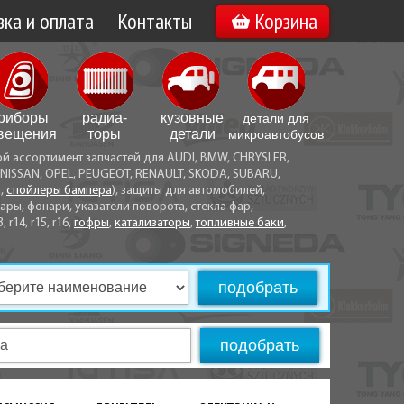
ка и оплата
Контакты
Корзина
а по Минску
Вакансии
а по Беларуси
риборы
радиа­
кузовные
детали для
воз
вещения
торы
детали
микро­автобусов
ой ассортимент запчастей для AUDI, BMW, CHRYSLER,
ы оплаты
NISSAN, OPEL, PEUGEOT, RENAULT, SKODA, SUBARU,
а,
спойлеры бампера
), защиты для автомобилей,
ры, фонари, указатели поворота, стекла фар,
3, r14, r15, r16,
гофры
,
катализаторы
,
топливные баки
,