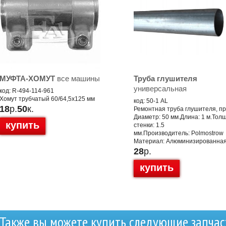
МУФТА-ХОМУТ
все машины
Труба глушителя
универсальная
код: R-494-114-961
Хомут трубчатый 60/64,5x125 мм
код: 50-1 AL
18
р.
50
к.
Ремонтная труба глушителя, п
Диаметр: 50 мм.Длина: 1 м.Тол
купить
стенки: 1.5
мм.Производитель: Polmostrow
Материал: Алюминизированная
28
р.
купить
Также вы можете купить следующие запчас