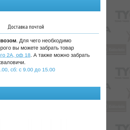
Доставка почтой
ывозом
. Для чего необходимо
орого вы можете забрать товар
го 2А, оф 18
. А также можно забрать
хваловичи.
.00, сб: с 9.00 до 15.00