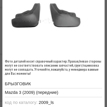
ВЫ
ЭКОНОМИТЕ
НА
ДОСТАВКЕ!
Фото деталей носит справочный характер. Правая/левая стороны
могут не соответствовать описанию запчастей, грунт/оцинковка
могут не совпадать. Уточняйте, пожалуйста, у менеджера важные
для Вас моменты!
БРЫЗГОВИК
Mazda 3 (2009) (передние)
код по каталогу:
2009_ls