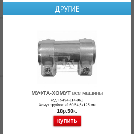
ДРУГИЕ
МУФТА-ХОМУТ
все машины
код: R-494-114-961
Хомут трубчатый 60/64,5x125 мм
18
р.
50
к.
купить