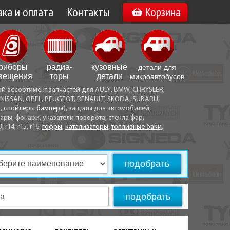
ка и оплата
Контакты
Корзина
а по Минску
Вакансии
а по Беларуси
риборы
радиа­
кузовные
детали для
воз
вещения
торы
детали
микро­автобусов
ой ассортимент запчастей для AUDI, BMW, CHRYSLER,
ы оплаты
NISSAN, OPEL, PEUGEOT, RENAULT, SKODA, SUBARU,
а,
спойлеры бампера
), защиты для автомобилей,
ры, фонари, указатели поворота, стекла фар,
3, r14, r15, r16,
гофры
,
катализаторы
,
топливные баки
,