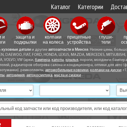
Каталог
Категории
Достав
Доставк
Доставк
и и
защита и
колпаки
прицепные
глуши­
п
Самовы
оги
подкрылки
на колеса
устройства
тели
ос
ь кузовные детали
и другие
автозапчасти в Минске
. Низкие цены, больш
Способ
EN, DAEWOO, FIAT, FORD, HONDA, LEXUS, MAZDA, MERCEDES, MITSUBISHI, 
A, VOLVO, VW (арки,
бампера
,
капоты
,
крылья
, пороги, молдинги бампер
телей, радиаторов обогрева салона и кондиционера, оптики для авто (фа
вотуманки), ремкоплекты,
автомобильные коврики
,
колпаки на диски
: r1
опы
,
автохимия
,
автокосметика
,
масла и смазки
.