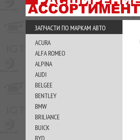
АЗУ
ЕЗ
ЕДЖЕРА
ЗАПЧАСТИ ПО МАРКАМ АВТО
ОМИТЕ
ACURA
ВКЕ!
ALFA ROMEO
ALPINA
AUDI
BELGEE
BENTLEY
BMW
BRILIANCE
BUICK
BYD