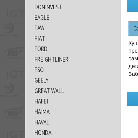
DONINVEST
EAGLE
FAW
С
FIAT
Куп
FORD
пре
FREIGHTLINER
сам
дет
FSO
Заб
GEELY
GREAT WALL
HAFEI
HAIMA
HAVAL
HONDA