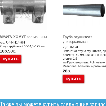
МУФТА-ХОМУТ
все машины
Труба глушителя
универсальная
код: R-494-114-961
Хомут трубчатый 60/64,5x125 мм
код: 50-1 AL
18
р.
50
к.
Ремонтная труба глушителя, п
Диаметр: 50 мм.Длина: 1 м.Тол
купить
стенки: 1.5
мм.Производитель: Polmostrow
Материал: Алюминизированная
28
р.
купить
Также вы можете купить следующие запчас