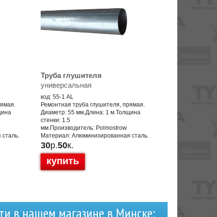
Труба глушителя
универсальная
код: 55-1 AL
рямая.
Ремонтная труба глушителя, прямая.
щина
Диаметр: 55 мм.Длина: 1 м.Толщина
стенки: 1.5
мм.Производитель: Polmostrow
 сталь.
Материал: Алюминизированная сталь.
30
р.
50
к.
купить
ти в нашем магазине в Минске: