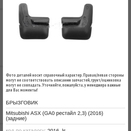
ВЫ
ЭКОНОМИТЕ
НА
ДОСТАВКЕ!
Фото деталей носит справочный характер. Правая/левая стороны
могут не соответствовать описанию запчастей, грунт/оцинковка
могут не совпадать. Уточняйте, пожалуйста, у менеджера важные
для Вас моменты!
БРЫЗГОВИК
Mitsubishi ASX (GA0 рестайл 2,3) (2016)
(задние)
код по каталогу:
2016_ls