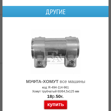
ДРУГИЕ
МУФТА-ХОМУТ
все машины
код: R-494-114-961
Хомут трубчатый 60/64,5x125 мм
18
р.
50
к.
купить