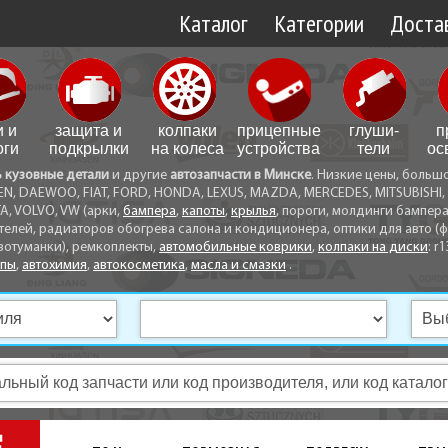
Каталог
Категории
Достав
Доставк
Доставк
и и
защита и
колпаки
прицепные
глуши­
п
Самовы
оги
подкрылки
на колеса
устройства
тели
ос
ь кузовные детали
и другие
автозапчасти в Минске
. Низкие цены, больш
Способ
EN, DAEWOO, FIAT, FORD, HONDA, LEXUS, MAZDA, MERCEDES, MITSUBISHI, 
A, VOLVO, VW (арки,
бампера
,
капоты
,
крылья
, пороги, молдинги бампер
телей, радиаторов обогрева салона и кондиционера, оптики для авто (фа
вотуманки), ремкоплекты,
автомобильные коврики
,
колпаки на диски
: r1
опы
,
автохимия
,
автокосметика
,
масла и смазки
.