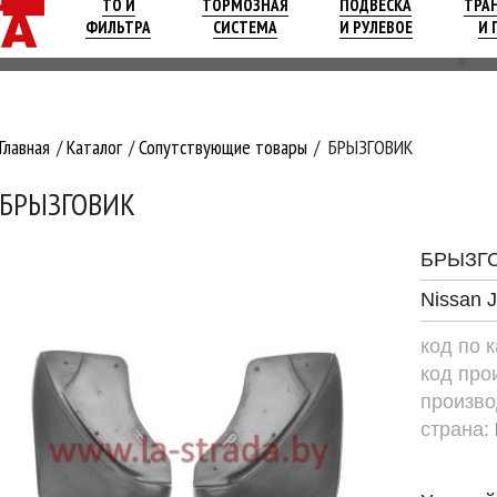
ТО И
ТОРМОЗНАЯ
ПОДВЕСКА
ТРА
ФИЛЬТРА
СИСТЕМА
И РУЛЕВОЕ
И 
Главная
Каталог
Сопутствующие товары
БРЫЗГОВИК
БРЫЗГОВИК
БРЫЗГ
Nissan J
код по 
код про
произво
страна: