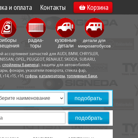
ка и оплата
Контакты
Корзина
а по Минску
Вакансии
а по Беларуси
риборы
радиа­
кузовные
детали для
воз
вещения
торы
детали
микро­автобусов
ой ассортимент запчастей для AUDI, BMW, CHRYSLER,
ы оплаты
NISSAN, OPEL, PEUGEOT, RENAULT, SKODA, SUBARU,
а,
спойлеры бампера
), защиты для автомобилей,
ры, фонари, указатели поворота, стекла фар,
3, r14, r15, r16,
гофры
,
катализаторы
,
топливные баки
,