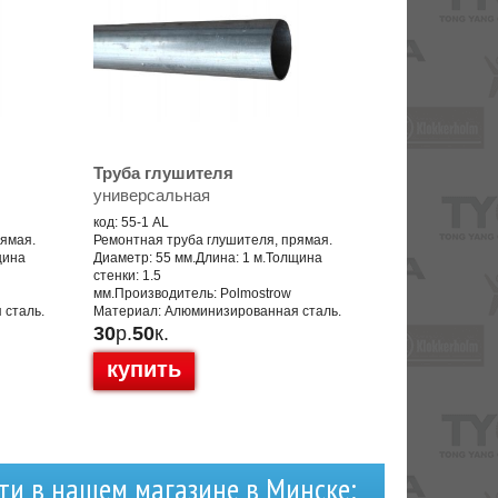
Труба глушителя
универсальная
код: 55-1 AL
рямая.
Ремонтная труба глушителя, прямая.
щина
Диаметр: 55 мм.Длина: 1 м.Толщина
стенки: 1.5
мм.Производитель: Polmostrow
 сталь.
Материал: Алюминизированная сталь.
30
р.
50
к.
купить
ти в нашем магазине в Минске: