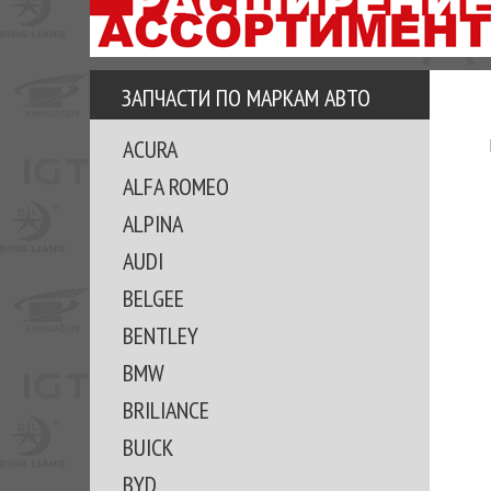
АЗУ
ЕЗ
ЕДЖЕРА
ЗАПЧАСТИ ПО МАРКАМ АВТО
ОМИТЕ
ACURA
ВКЕ!
ALFA ROMEO
ALPINA
AUDI
BELGEE
BENTLEY
BMW
BRILIANCE
BUICK
BYD