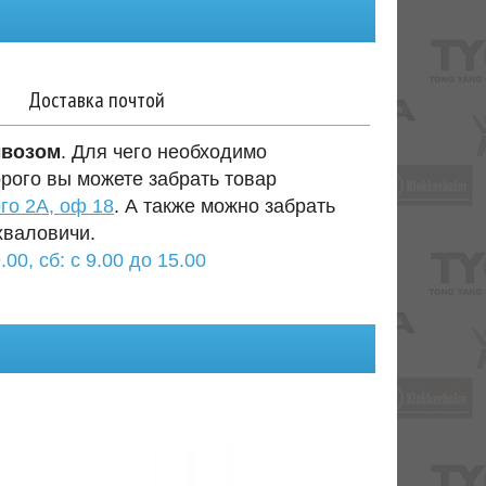
Доставка почтой
ывозом
. Для чего необходимо
орого вы можете забрать товар
го 2А, оф 18
. А также можно забрать
хваловичи.
.00, сб: с 9.00 до 15.00