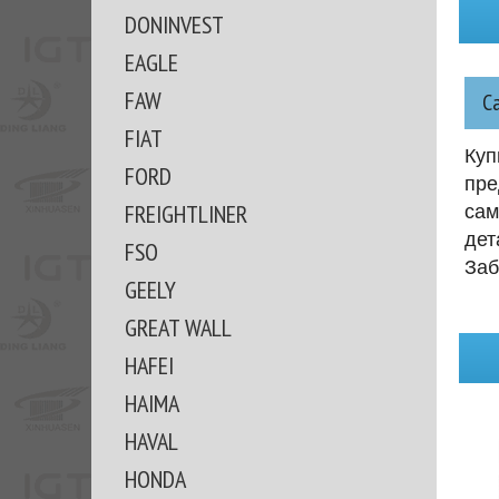
DONINVEST
EAGLE
FAW
С
FIAT
Куп
FORD
пре
FREIGHTLINER
сам
дет
FSO
Заб
GEELY
GREAT WALL
HAFEI
HAIMA
HAVAL
HONDA