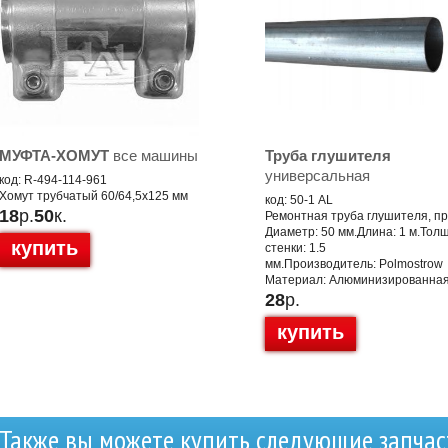
МУФТА-ХОМУТ
все машины
Труба глушителя
универсальная
код: R-494-114-961
Хомут трубчатый 60/64,5x125 мм
код: 50-1 AL
18
р.
50
к.
Ремонтная труба глушителя, п
Диаметр: 50 мм.Длина: 1 м.Тол
купить
стенки: 1.5
мм.Производитель: Polmostrow
Материал: Алюминизированная
28
р.
купить
Также вы можете купить следующие запчас