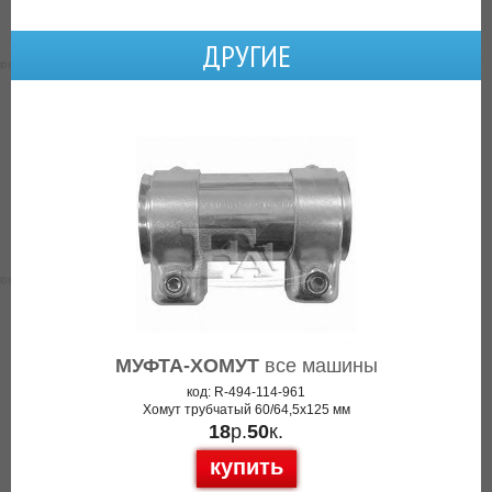
ДРУГИЕ
МУФТА-ХОМУТ
все машины
код: R-494-114-961
Хомут трубчатый 60/64,5x125 мм
18
р.
50
к.
купить