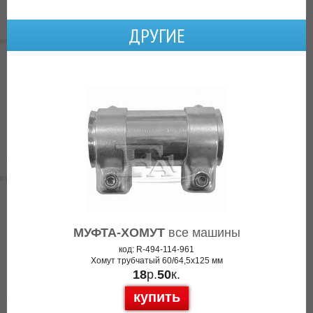
ДРУГИЕ
МУФТА-ХОМУТ
все машины
код: R-494-114-961
Хомут трубчатый 60/64,5x125 мм
18
р.
50
к.
купить