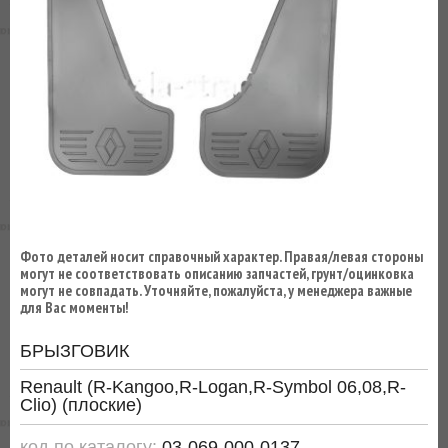
ВЫ
ЭКОНОМИТЕ
НА
ДОСТАВКЕ!
Фото деталей носит справочный характер. Правая/левая стороны
могут не соответствовать описанию запчастей, грунт/оцинковка
могут не совпадать. Уточняйте, пожалуйста, у менеджера важные
для Вас моменты!
БРЫЗГОВИК
Renault (R-Kangoo,R-Logan,R-Symbol 06,08,R-
Clio) (плоские)
код по каталогу:
03-069-000-0137