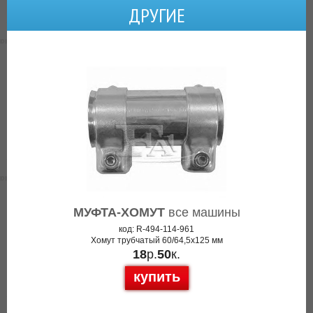
ДРУГИЕ
МУФТА-ХОМУТ
все машины
код: R-494-114-961
Хомут трубчатый 60/64,5x125 мм
18
р.
50
к.
купить