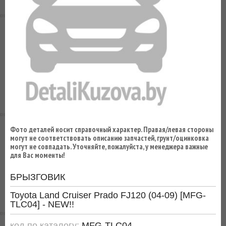
ВЫ
ЭКОНОМИТЕ
НА
ДОСТАВКЕ!
Фото деталей носит справочный характер. Правая/левая стороны
могут не соответствовать описанию запчастей, грунт/оцинковка
могут не совпадать. Уточняйте, пожалуйста, у менеджера важные
для Вас моменты!
БРЫЗГОВИК
Toyota Land Cruiser Prado FJ120 (04-09) [MFG-
TLC04] - NEW!!
код по каталогу:
MFG-TLC04