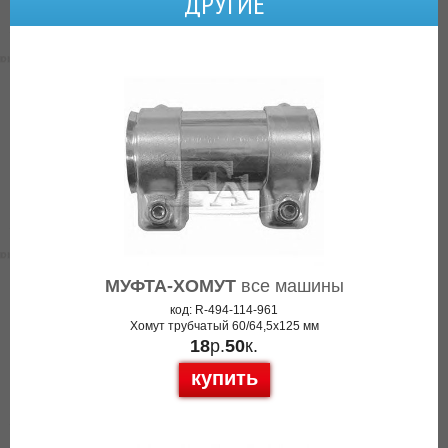
ДРУГИЕ
МУФТА-ХОМУТ
все машины
код: R-494-114-961
Хомут трубчатый 60/64,5x125 мм
18
р.
50
к.
купить