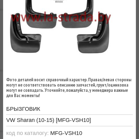
ВЫ
ЭКОНОМИТЕ
НА
ДОСТАВКЕ!
Фото деталей носит справочный характер. Правая/левая стороны
могут не соответствовать описанию запчастей, грунт/оцинковка
могут не совпадать. Уточняйте, пожалуйста, у менеджера важные
для Вас моменты!
БРЫЗГОВИК
VW Sharan (10-15) [MFG-VSH10]
код по каталогу:
MFG-VSH10