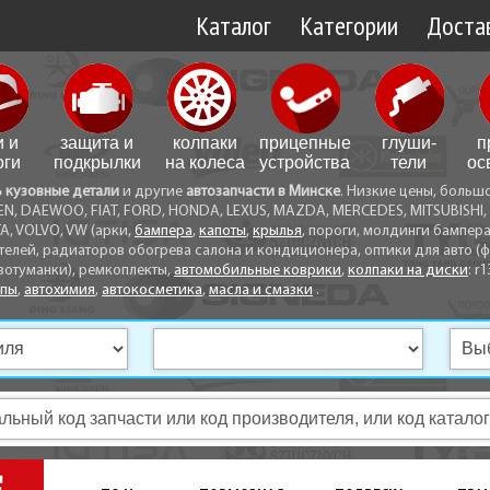
Каталог
Категории
Достав
Доставк
Доставк
и и
защита и
колпаки
прицепные
глуши­
п
Самовы
оги
подкрылки
на колеса
устройства
тели
ос
ь кузовные детали
и другие
автозапчасти в Минске
. Низкие цены, больш
Способ
EN, DAEWOO, FIAT, FORD, HONDA, LEXUS, MAZDA, MERCEDES, MITSUBISHI, 
A, VOLVO, VW (арки,
бампера
,
капоты
,
крылья
, пороги, молдинги бампер
телей, радиаторов обогрева салона и кондиционера, оптики для авто (фа
вотуманки), ремкоплекты,
автомобильные коврики
,
колпаки на диски
: r1
опы
,
автохимия
,
автокосметика
,
масла и смазки
.