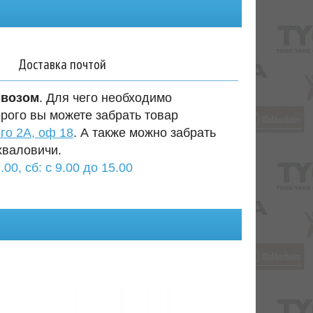
Доставка почтой
ывозом
. Для чего необходимо
орого вы можете забрать товар
го 2А, оф 18
. А также можно забрать
хваловичи.
.00, сб: с 9.00 до 15.00