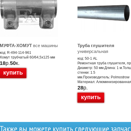
МУФТА-ХОМУТ
все машины
Труба глушителя
универсальная
код: R-494-114-961
Хомут трубчатый 60/64,5x125 мм
код: 50-1 AL
18
р.
50
к.
Ремонтная труба глушителя, п
Диаметр: 50 мм.Длина: 1 м.Тол
купить
стенки: 1.5
мм.Производитель: Polmostrow
Материал: Алюминизированная
28
р.
купить
Также вы можете купить следующие запчас