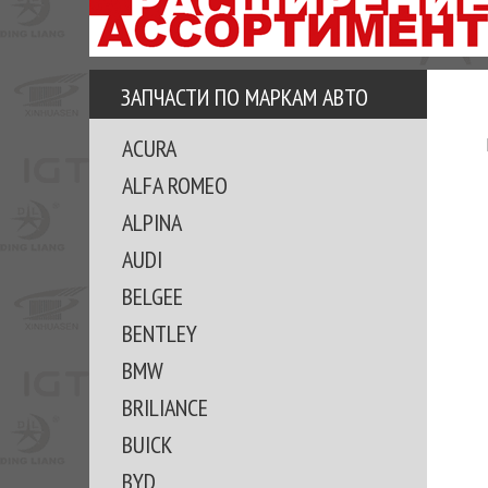
АЗУ
ЕЗ
ЕДЖЕРА
ЗАПЧАСТИ ПО МАРКАМ АВТО
ОМИТЕ
ACURA
ВКЕ!
ALFA ROMEO
ALPINA
AUDI
BELGEE
BENTLEY
BMW
BRILIANCE
BUICK
BYD