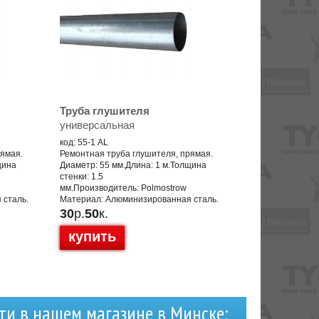
Труба глушителя
универсальная
код: 55-1 AL
рямая.
Ремонтная труба глушителя, прямая.
щина
Диаметр: 55 мм.Длина: 1 м.Толщина
стенки: 1.5
мм.Производитель: Polmostrow
 сталь.
Материал: Алюминизированная сталь.
30
р.
50
к.
купить
ти в нашем магазине в Минске: