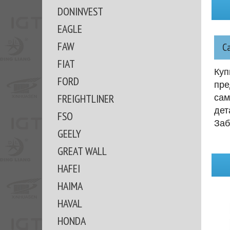
DONINVEST
EAGLE
FAW
С
FIAT
Куп
FORD
пре
FREIGHTLINER
сам
дет
FSO
Заб
GEELY
GREAT WALL
HAFEI
HAIMA
HAVAL
HONDA