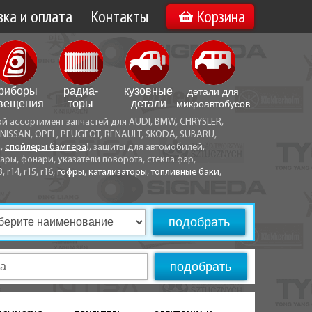
ка и оплата
Контакты
Корзина
а по Минску
Вакансии
а по Беларуси
риборы
радиа­
кузовные
детали для
воз
вещения
торы
детали
микро­автобусов
ой ассортимент запчастей для AUDI, BMW, CHRYSLER,
ы оплаты
NISSAN, OPEL, PEUGEOT, RENAULT, SKODA, SUBARU,
а,
спойлеры бампера
), защиты для автомобилей,
ры, фонари, указатели поворота, стекла фар,
3, r14, r15, r16,
гофры
,
катализаторы
,
топливные баки
,