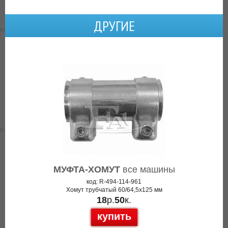
ДРУГИЕ
МУФТА-ХОМУТ
все машины
код: R-494-114-961
Хомут трубчатый 60/64,5x125 мм
18
р.
50
к.
купить