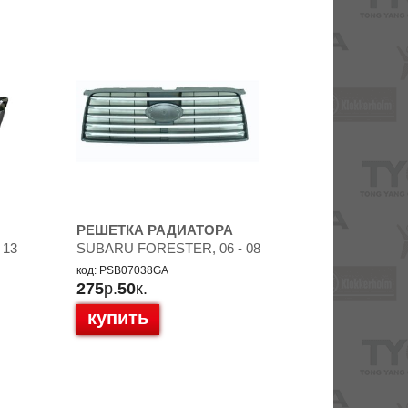
РЕШЕТКА РАДИАТОРА
 13
SUBARU FORESTER, 06 - 08
код: PSB07038GA
275
р.
50
к.
купить