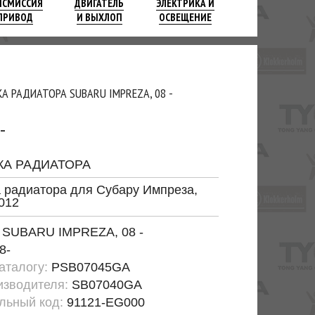
НСМИССИЯ
ДВИГАТЕЛЬ
ЭЛЕКТРИКА И
ПРИВОД
И ВЫХЛОП
ОСВЕЩЕНИЕ
А РАДИАТОРА SUBARU IMPREZA, 08 -
-
КА РАДИАТОРА
 радиатора для Субару Импреза,
2012
:
SUBARU IMPREZA, 08 -
8-
каталогу:
PSB07045GA
изводителя:
SB07040GA
льный код:
91121-EG000