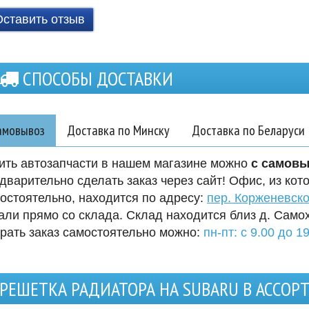
Оставить отзыв
СПОСОБЫ ДОСТАВКИ
амовывоз
Доставка по Минску
Доставка по Беларуси
ить автозапчасти в нашем магазине можно
с самов
дварительно сделать заказ через сайт! Офис, из кот
остоятельно, находится по адресу:
пер. Корженевско
али прямо со склада. Склад находится близ д. Само
рать заказ самостоятельно можно:
пн-пт: с 9.00 до 19
РЕШЕТКА РАДИАТОРА НА SUBARU В АССО