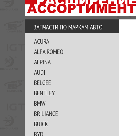
АЗУ
ЕЗ
ЕДЖЕРА
ЗАПЧАСТИ ПО МАРКАМ АВТО
ОМИТЕ
ACURA
ВКЕ!
ALFA ROMEO
ALPINA
AUDI
BELGEE
BENTLEY
BMW
BRILIANCE
BUICK
BYD