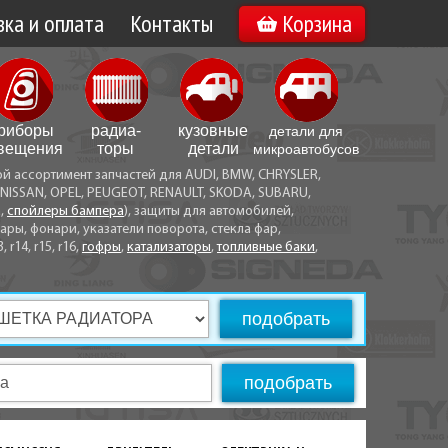
ка и оплата
Контакты
Корзина
а по Минску
Вакансии
а по Беларуси
риборы
радиа­
кузовные
детали для
воз
вещения
торы
детали
микро­автобусов
ой ассортимент запчастей для AUDI, BMW, CHRYSLER,
ы оплаты
NISSAN, OPEL, PEUGEOT, RENAULT, SKODA, SUBARU,
а,
спойлеры бампера
), защиты для автомобилей,
ры, фонари, указатели поворота, стекла фар,
3, r14, r15, r16,
гофры
,
катализаторы
,
топливные баки
,