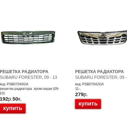
РЕШЕТКА РАДИАТОРА
РЕШЕТКА РАДИАТОРА
SUBARU FORESTER, 09 - 13
SUBARU FORESTER, 09 -
код: PSB07040GA
код: PSB07042GA
решетка радиатора xром серая (09-
11-,
10)
279
р.
192
р.
50
к.
купить
купить