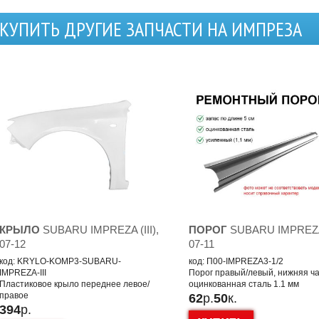
КУПИТЬ ДРУГИЕ ЗАПЧАСТИ НА ИМПРЕЗА
КРЫЛО
SUBARU IMPREZA (III),
ПОРОГ
SUBARU IMPREZA (
07-12
07-11
код: KRYLO-KOMP3-SUBARU-
код: П00-IMPREZA3-1/2
IMPREZA-III
Порог правый/левый, нижняя ча
Пластиковое крыло переднее левое/
оцинкованная сталь 1.1 мм
правое
62
р.
50
к.
394
р.