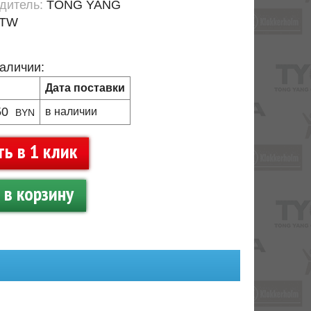
дитель:
TONG YANG
TW
наличии:
Дата поставки
50
в наличии
BYN
ть в 1 клик
в корзину