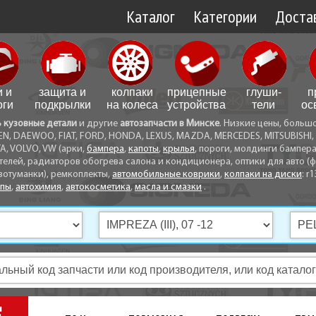
Каталог
Категории
Достав
Доставк
Доставк
и и
защита и
колпаки
прицепные
глуши­
п
Самовы
оги
подкрылки
на колеса
устройства
тели
ос
ь кузовные детали
и другие
автозапчасти в Минске
. Низкие цены, больш
Способ
EN, DAEWOO, FIAT, FORD, HONDA, LEXUS, MAZDA, MERCEDES, MITSUBISHI, 
A, VOLVO, VW (арки,
бампера
,
капоты
,
крылья
, пороги, молдинги бампер
телей, радиаторов обогрева салона и кондиционера, оптики для авто (фа
вотуманки), ремкоплекты,
автомобильные коврики
,
колпаки на диски
: r1
опы
,
автохимия
,
автокосметика
,
масла и смазки
.