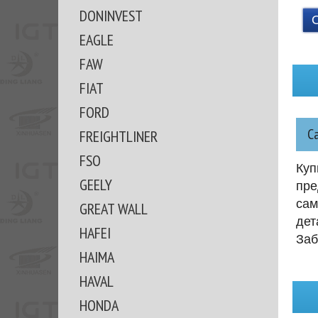
DONINVEST
EAGLE
FAW
FIAT
FORD
С
FREIGHTLINER
FSO
Куп
GEELY
пре
сам
GREAT WALL
дет
HAFEI
Заб
HAIMA
HAVAL
HONDA