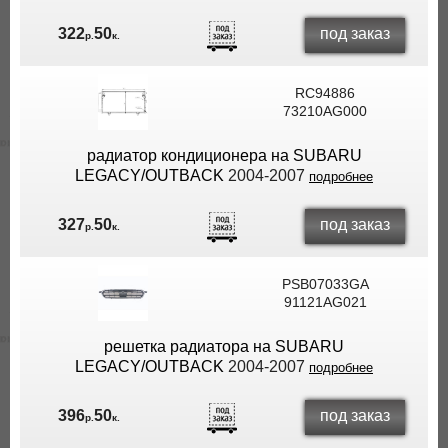
под заказ
322
50
р.
к.
RC94886
73210AG000
радиатор кондиционера на SUBARU
LEGACY/OUTBACK
2004-2007
подробнее
под заказ
327
50
р.
к.
PSB07033GA
91121AG021
решетка радиатора на SUBARU
LEGACY/OUTBACK
2004-2007
подробнее
под заказ
396
50
р.
к.