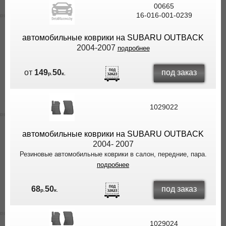
00665
ВЫ
16-016-001-0239
ЭКОНОМИТЕ
НА
автомобильные коврики на SUBARU OUTBACK
ДОСТАВКЕ!
2004-2007
подробнее
под заказ
от
149
50
р.
к.
1029022
автомобильные коврики на SUBARU OUTBACK
2004- 2007
Резиновые автомобильные коврики в салон, передние, пара.
подробнее
под заказ
68
50
р.
к.
1029024