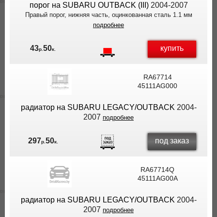
порог на SUBARU OUTBACK (III)
2004-2007
Правый порог, нижняя часть, оцинкованная сталь 1.1 мм
подробнее
купить
43
50
р.
к.
RA67714
45111AG000
радиатор на SUBARU LEGACY/OUTBACK
2004-
2007
подробнее
под заказ
297
50
р.
к.
RA67714Q
45111AG00A
радиатор на SUBARU LEGACY/OUTBACK
2004-
2007
подробнее