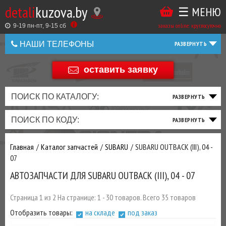
detali
kuzova.by
☰ МЕНЮ
Купить
ТАКЖЕ
ВЫ
заказы online: круглосуточно
в
9-19 пн-пт, 9-15 cб
МОЖЕТЕ
НАШИ ТЕЛЕФОНЫ
1
У
клик
НАС
оставить заявку
+375 44 586 05 44
ЗАКАЗАТЬ
+375 25 925 8 123
ПОИСК ПО КАТАЛОГУ:
ТО
ТОРМОЗНАЯ
ПОДВЕСКА
ТРАНСМИССИЯ
ДВИГАТЕЛЬ
ЭЛЕКТРИКА
+375
Беларусь
ПОИСК ПО КОДУ:
И
СИСТЕМА
И
И
И
И
+375
ФИЛЬТРА
РУЛЕВОЕ
ПРИВОД
ВЫХЛОП
ОСВЕЩЕНИЕ
Главная
Каталог запчастей
SUBARU
SUBARU OUTBACK (III), 04 -
ДОБАВИВ
07
РАСХОДНИКИ
,
АВТОЗАПЧАСТИ ДЛЯ SUBARU OUTBACK (III), 04 - 07
МАСЛА
И ДРУГИЕ
ЗАПЧАСТИ К
Страница 1 из 2 На странице: 1 - 30 товаров. Всего 35 товаров
ЗАКАЗУ ЧЕРЕЗ
Отобразить товары:
на складе
под заказ
МЕНЕДЖЕРА