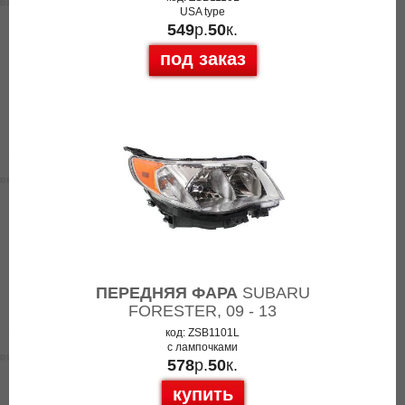
USA type
549
р.
50
к.
под заказ
ПЕРЕДНЯЯ ФАРА
SUBARU
FORESTER, 09 - 13
код: ZSB1101L
с лампочками
578
р.
50
к.
купить