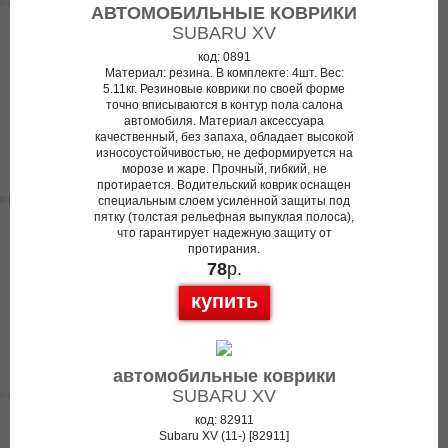
АВТОМОБИЛЬНЫЕ КОВРИКИ
SUBARU XV
код: 0891
Материал: резина. В комплекте: 4шт. Вес:
5.11кг. Резиновые коврики по своей форме
точно вписываются в контур пола салона
автомобиля. Материал аксессуара
качественный, без запаха, обладает высокой
износоустойчивостью, не деформируется на
морозе и жаре. Прочный, гибкий, не
протирается. Водительский коврик оснащен
специальным слоем усиленной защиты под
пятку (толстая рельефная выпуклая полоса),
что гарантирует надежную защиту от
протирания.
78
р.
купить
автомобильные коврики
SUBARU XV
код: 82911
Subaru XV (11-) [82911]