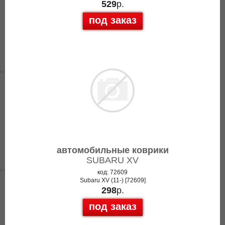
529
р.
под заказ
автомобильные коврики
SUBARU XV
код: 72609
Subaru XV (11-) [72609]
298
р.
под заказ