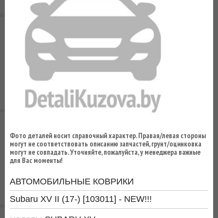
ВЫ
ЭКОНОМИТЕ
НА
ДОСТАВКЕ!
Фото деталей носит справочный характер. Правая/левая стороны
могут не соответствовать описанию запчастей, грунт/оцинковка
могут не совпадать. Уточняйте, пожалуйста, у менеджера важные
для Вас моменты!
АВТОМОБИЛЬНЫЕ КОВРИКИ
Subaru XV II (17-) [103011] - NEW!!!