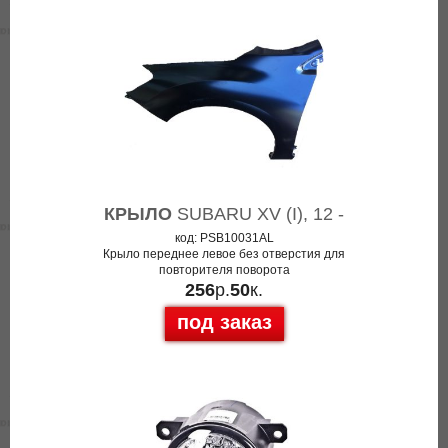
КРЫЛО
SUBARU XV (I), 12 -
код: PSB10031AL
Крыло переднее левое без отверстия для
повторителя поворота
256
р.
50
к.
под заказ