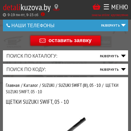
detali
kuzova.by
☰ МЕНЮ
Купить
ТАКЖЕ
ВЫ
заказы online: круглосуточно
в
9-19 пн-пт, 9-15 cб
МОЖЕТЕ
НАШИ ТЕЛЕФОНЫ
1
У
клик
Оставить
НАС
оставить заявку
+375 44 586 05 44
отзыв
ЗАКАЗАТЬ
+375 25 925 8 123
ПОИСК ПО КАТАЛОГУ:
ТО
ТОРМОЗНАЯ
ПОДВЕСКА
ТРАНСМИССИЯ
ДВИГАТЕЛЬ
ЭЛЕКТРИКА
+375
Беларусь
ПОИСК ПО КОДУ:
И
СИСТЕМА
И
И
И
И
+375
ФИЛЬТРА
РУЛЕВОЕ
ПРИВОД
ВЫХЛОП
ОСВЕЩЕНИЕ
Оценить
Главная
Каталог
SUZUKI
SUZUKI SWIFT (III), 05 - 10
ЩЕТКИ
товар
ДОБАВИВ
SUZUKI SWIFT, 05 - 10
РАСХОДНИКИ
,
ЩЕТКИ SUZUKI SWIFT, 05 - 10
МАСЛА
И ДРУГИЕ
ЗАПЧАСТИ К
ЗАКАЗУ ЧЕРЕЗ
МЕНЕДЖЕРА