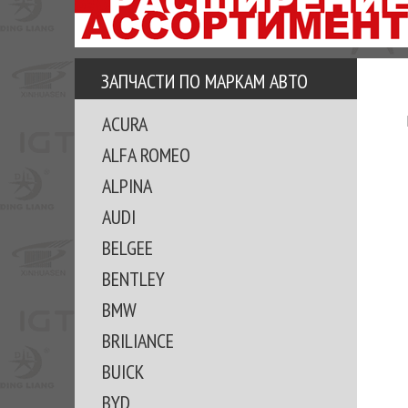
АЗУ
ЕЗ
ЕДЖЕРА
ЗАПЧАСТИ ПО МАРКАМ АВТО
ОМИТЕ
ACURA
ВКЕ!
ALFA ROMEO
ALPINA
AUDI
BELGEE
BENTLEY
BMW
BRILIANCE
BUICK
BYD