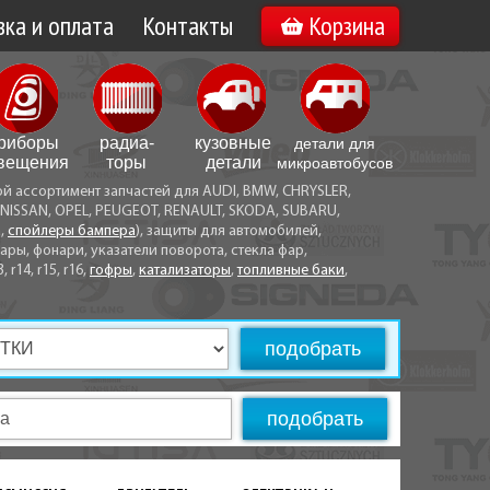
ка и оплата
Контакты
Корзина
а по Минску
Вакансии
а по Беларуси
риборы
радиа­
кузовные
детали для
воз
вещения
торы
детали
микро­автобусов
ой ассортимент запчастей для AUDI, BMW, CHRYSLER,
ы оплаты
NISSAN, OPEL, PEUGEOT, RENAULT, SKODA, SUBARU,
а,
спойлеры бампера
), защиты для автомобилей,
ры, фонари, указатели поворота, стекла фар,
3, r14, r15, r16,
гофры
,
катализаторы
,
топливные баки
,