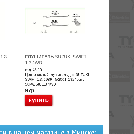
 1.3
ГЛУШИТЕЛЬ
SUZUKI SWIFT
1.3 4WD
код: 46.10
ь
Центральный глушитель для SUZUKI
SWIFT 1.3, 1989 - 5/2001, 1324ccm,
50kW, 68, 1.3 4WD
97
р.
купить
ти в нашем магазине в Минске: