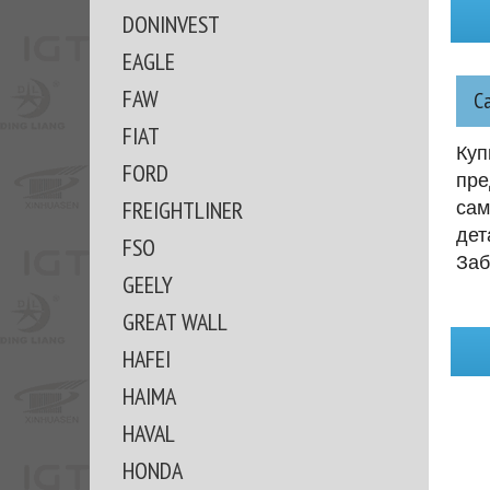
DONINVEST
EAGLE
FAW
С
FIAT
Куп
FORD
пре
FREIGHTLINER
сам
дет
FSO
Заб
GEELY
GREAT WALL
HAFEI
HAIMA
HAVAL
HONDA