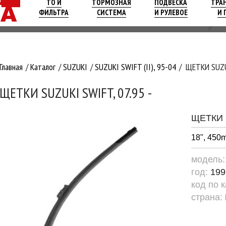
ТО И
ТОРМОЗНАЯ
ПОДВЕСКА
ТРА
ФИЛЬТРА
СИСТЕМА
И РУЛЕВОЕ
И 
Главная
Каталог
SUZUKI
SUZUKI SWIFT (II), 95-04
ЩЕТКИ SUZUK
ЩЕТКИ SUZUKI SWIFT, 07.95 -
ЩЕТКИ
18", 450m
модель
год:
199
код по 
страна: