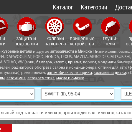
Каталог
Категории
Достав
Доставк
Доставк
и и
защита и
колпаки
прицепные
глуши­
п
Самовы
оги
подкрылки
на колеса
устройства
тели
ос
ь кузовные детали
и другие
автозапчасти в Минске
. Низкие цены, больш
Способ
EN, DAEWOO, FIAT, FORD, HONDA, LEXUS, MAZDA, MERCEDES, MITSUBISHI, 
A, VOLVO, VW (арки,
бампера
,
капоты
,
крылья
, пороги, молдинги бампер
телей, радиаторов обогрева салона и кондиционера, оптики для авто (фа
вотуманки), ремкоплекты,
автомобильные коврики
,
колпаки на диски
: r1
опы
,
автохимия
,
автокосметика
,
масла и смазки
.