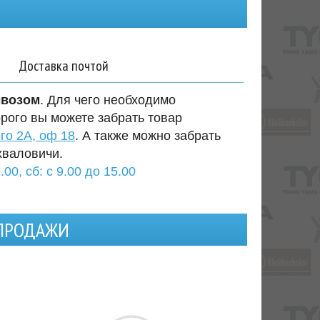
Доставка почтой
ывозом
. Для чего необходимо
орого вы можете забрать товар
го 2А, оф 18
. А также можно забрать
хваловичи.
.00, сб: с 9.00 до 15.00
 ПРОДАЖИ